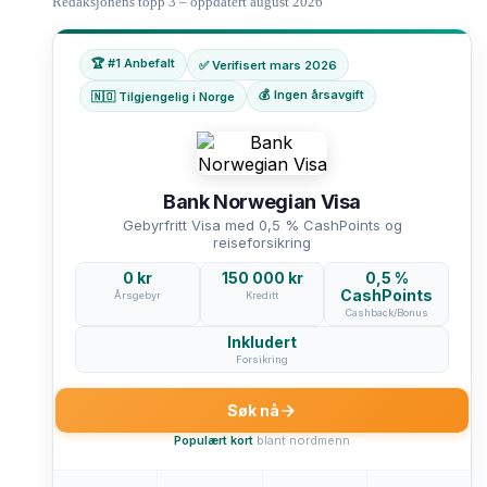
Redaksjonens topp 3 – oppdatert august 2026
🏆 #1 Anbefalt
✅ Verifisert mars 2026
💰 Ingen årsavgift
🇳🇴 Tilgjengelig i Norge
Bank Norwegian Visa
Gebyrfritt Visa med 0,5 % CashPoints og
reiseforsikring
0 kr
150 000 kr
0,5 %
CashPoints
Årsgebyr
Kreditt
Cashback/Bonus
Inkludert
Forsikring
Søk nå
Populært kort
blant nordmenn