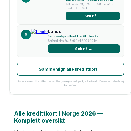
Eff. rente 20,15% · 10 000 kr o/12
mnd = 11 085 kr
Søk nå →
Lendo
5
Sammenlign tilbud fra 20+ banker
Forbrukslån fra 5 000 til 600 000 kr
Søk nå →
Sammenlign alle kredittkort →
Annonslenker. Kredittkort.nu mottar provisjon ved godkjent søknad. Renten er flytende og
kan endres.
Alle kredittkort i Norge 2026 —
Komplett oversikt