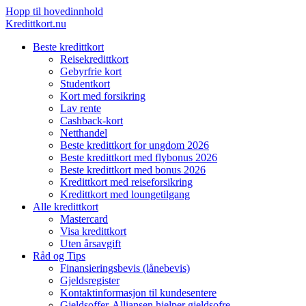
Hopp til hovedinnhold
Kredittkort.nu
Beste kredittkort
Reisekredittkort
Gebyrfrie kort
Studentkort
Kort med forsikring
Lav rente
Cashback-kort
Netthandel
Beste kredittkort for ungdom 2026
Beste kredittkort med flybonus 2026
Beste kredittkort med bonus 2026
Kredittkort med reiseforsikring
Kredittkort med loungetilgang
Alle kredittkort
Mastercard
Visa kredittkort
Uten årsavgift
Råd og Tips
Finansieringsbevis (lånebevis)
Gjeldsregister
Kontaktinformasjon til kundesentere
Gjeldsoffer-Alliansen hjelper gjeldsofre