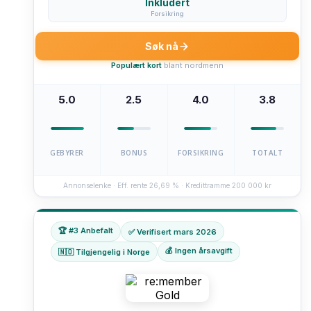
Inkludert
Forsikring
Søk nå
Populært kort
blant nordmenn
5.0
2.5
4.0
3.8
GEBYRER
BONUS
FORSIKRING
TOTALT
Annonselenke · Eff. rente 26,69 % · Kredittramme 200 000 kr
🏆 #3 Anbefalt
✅ Verifisert mars 2026
💰 Ingen årsavgift
🇳🇴 Tilgjengelig i Norge