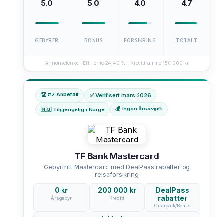
5.0
5.0
4.0
4.7
GEBYRER
BONUS
FORSIKRING
TOTALT
Annonselenke · Eff. rente 24,40 % · Kredittramme 150 000 kr
🏆 #2 Anbefalt
✅ Verifisert mars 2026
💰 Ingen årsavgift
🇳🇴 Tilgjengelig i Norge
TF Bank Mastercard
Gebyrfritt Mastercard med DealPass rabatter og
reiseforsikring
0 kr
200 000 kr
DealPass
rabatter
Årsgebyr
Kreditt
Cashback/Bonus