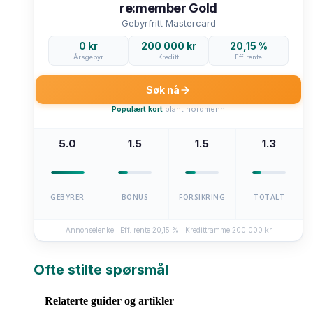
re:member Gold
Gebyrfritt Mastercard
0 kr
200 000 kr
20,15 %
Årsgebyr
Kreditt
Eff. rente
Søk nå
Populært kort
blant nordmenn
5.0
1.5
1.5
1.3
GEBYRER
BONUS
FORSIKRING
TOTALT
Annonselenke · Eff. rente 20,15 % · Kredittramme 200 000 kr
Ofte stilte spørsmål
Relaterte guider og artikler