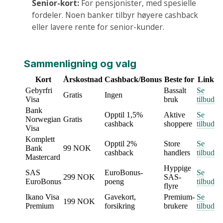
Senior-kort:
For pensjonister, med spesielle
fordeler. Noen banker tilbyr høyere cashback
eller lavere rente for senior-kunder.
Sammenligning og valg
Kort
Årskostnad
Cashback/Bonus
Beste for
Link
Gebyrfri
Bassalt
Se
Gratis
Ingen
Visa
bruk
tilbud
Bank
Opptil 1,5%
Aktive
Se
Norwegian
Gratis
cashback
shoppere
tilbud
Visa
Komplett
Opptil 2%
Store
Se
Bank
99 NOK
cashback
handlers
tilbud
Mastercard
Hyppige
SAS
EuroBonus-
Se
299 NOK
SAS-
EuroBonus
poeng
tilbud
flyre
Ikano Visa
Gavekort,
Premium-
Se
199 NOK
Premium
forsikring
brukere
tilbud