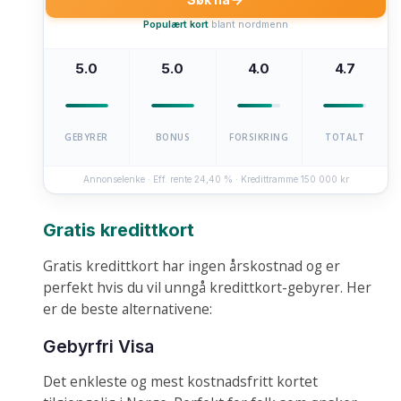
Populært kort
blant nordmenn
5.0
5.0
4.0
4.7
GEBYRER
BONUS
FORSIKRING
TOTALT
Annonselenke · Eff. rente 24,40 % · Kredittramme 150 000 kr
Gratis kredittkort
Gratis kredittkort har ingen årskostnad og er
perfekt hvis du vil unngå kredittkort-gebyrer. Her
er de beste alternativene:
Gebyrfri Visa
Det enkleste og mest kostnadsfritt kortet