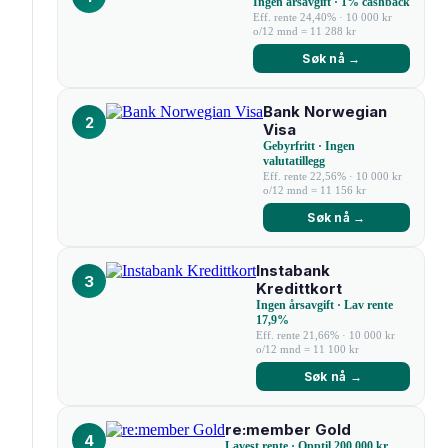
Ingen årsavgift · 1% cashback
Eff. rente 24,40% · 10 000 kr
o/12 mnd = 11 288 kr
Søk nå →
Bank Norwegian
2
Visa
Gebyrfritt · Ingen
valutatillegg
Eff. rente 22,56% · 10 000 kr
o/12 mnd = 11 156 kr
Søk nå →
Instabank
3
Kredittkort
Ingen årsavgift · Lav rente
17,9%
Eff. rente 21,66% · 10 000 kr
o/12 mnd = 11 100 kr
Søk nå →
re:member Gold
4
Lavest rente · Opptil 200 000 kr