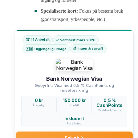
tilgang og fordeler
Spesialiserte kort:
Fokus på bestemt bruk
(godstransport, yrkespeople, etc.)
🏆 #1 Anbefalt
✅ Verifisert mars 2026
💰 Ingen årsavgift
🇳🇴 Tilgjengelig i Norge
Bank Norwegian Visa
Gebyrfritt Visa med 0,5 % CashPoints og
reiseforsikring
0 kr
150 000 kr
0,5 %
CashPoints
Årsgebyr
Kreditt
Cashback/Bonus
Inkludert
Forsikring
Søk nå