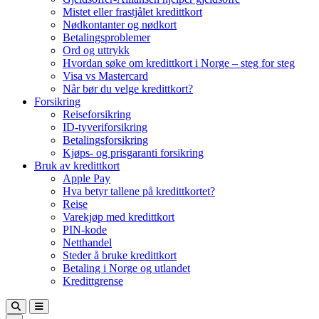
Mistet eller frastjålet kredittkort
Nødkontanter og nødkort
Betalingsproblemer
Ord og uttrykk
Hvordan søke om kredittkort i Norge – steg for steg
Visa vs Mastercard
Når bør du velge kredittkort?
Forsikring
Reiseforsikring
ID-tyveriforsikring
Betalingsforsikring
Kjøps- og prisgaranti forsikring
Bruk av kredittkort
Apple Pay
Hva betyr tallene på kredittkortet?
Reise
Varekjøp med kredittkort
PIN-kode
Netthandel
Steder å bruke kredittkort
Betaling i Norge og utlandet
Kredittgrense