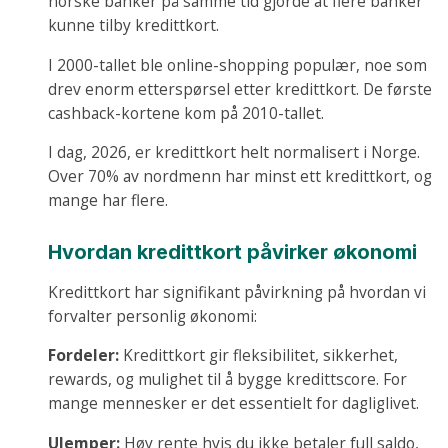
norske banker på samme tid gjorde at flere banker
kunne tilby kredittkort.
I 2000-tallet ble online-shopping populær, noe som
drev enorm etterspørsel etter kredittkort. De første
cashback-kortene kom på 2010-tallet.
I dag, 2026, er kredittkort helt normalisert i Norge.
Over 70% av nordmenn har minst ett kredittkort, og
mange har flere.
Hvordan kredittkort påvirker økonomi
Kredittkort har signifikant påvirkning på hvordan vi
forvalter personlig økonomi:
Fordeler:
Kredittkort gir fleksibilitet, sikkerhet,
rewards, og mulighet til å bygge kredittscore. For
mange mennesker er det essentielt for dagliglivet.
Ulemper:
Høy rente hvis du ikke betaler full saldo,