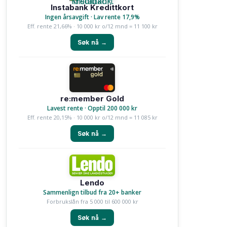
Instabank Kredittkort
Ingen årsavgift · Lav rente 17,9%
Eff. rente 21,66% · 10 000 kr o/12 mnd = 11 100 kr
Søk nå →
re:member Gold
Lavest rente · Opptil 200 000 kr
Eff. rente 20,15% · 10 000 kr o/12 mnd = 11 085 kr
Søk nå →
Lendo
Sammenlign tilbud fra 20+ banker
Forbrukslån fra 5 000 til 600 000 kr
Søk nå →