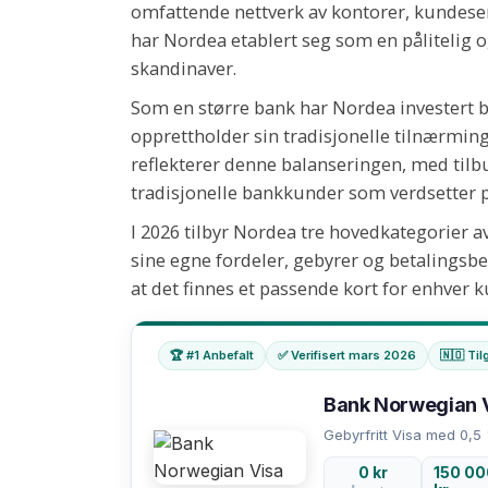
omfattende nettverk av kontorer, kundeserv
har Nordea etablert seg som en pålitelig o
skandinaver.
Som en større bank har Nordea investert b
opprettholder sin tradisjonelle tilnærming
reflekterer denne balanseringen, med tilb
tradisjonelle bankkunder som verdsetter p
I 2026 tilbyr Nordea tre hovedkategorier a
sine egne fordeler, gebyrer og betalingsbe
at det finnes et passende kort for enhver
🏆 #1 Anbefalt
✅ Verifisert mars 2026
🇳🇴 Til
Bank Norwegian 
Gebyrfritt Visa med 0,5
0 kr
150 00