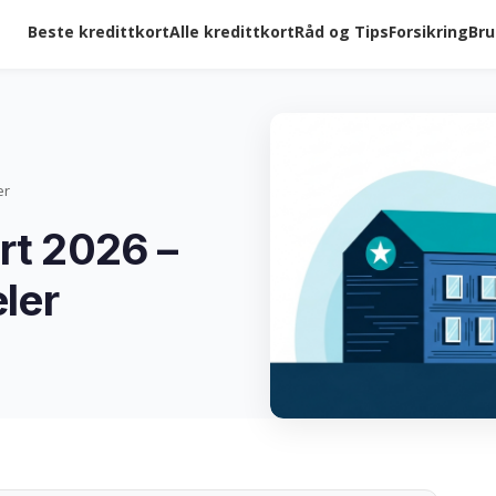
Beste kredittkort
Alle kredittkort
Råd og Tips
Forsikring
Bru
er
rt 2026 –
eler