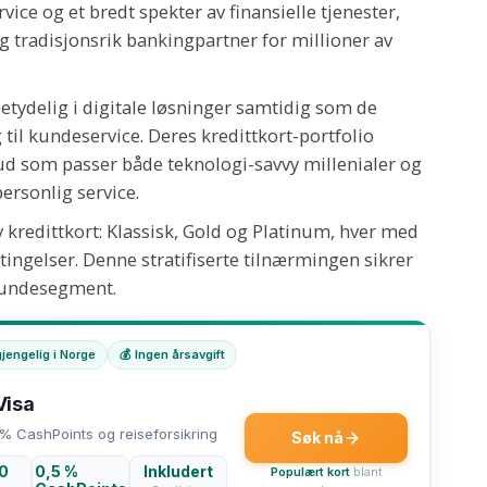
ice og et bredt spekter av finansielle tjenester,
g tradisjonsrik bankingpartner for millioner av
etydelig i digitale løsninger samtidig som de
 til kundeservice. Deres kredittkort-portfolio
ud som passer både teknologi-savvy millenialer og
ersonlig service.
v kredittkort: Klassisk, Gold og Platinum, hver med
tingelser. Denne stratifiserte tilnærmingen sikrer
 kundesegment.
gjengelig i Norge
💰 Ingen årsavgift
Visa
 % CashPoints og reiseforsikring
Søk nå
0
0,5 %
Inkludert
Populært kort
blant