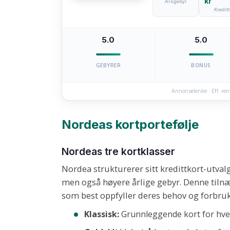
kr
Årsgebyr
Kreditt
5.0
5.0
GEBYRER
BONUS
Annonselenke · Eff. re
Nordeas kortportefølje
Nordeas tre kortklasser
Nordea strukturerer sitt kredittkort-utvalg
men også høyere årlige gebyr. Denne tilnæ
som best oppfyller deres behov og forbru
Klassisk:
Grunnleggende kort for hv