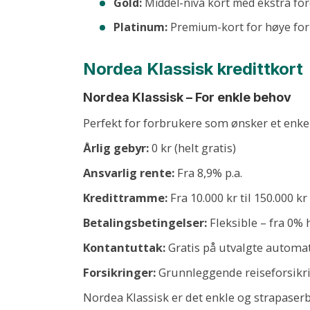
Gold:
Middel-nivå kort med ekstra for
Platinum:
Premium-kort for høye fo
Nordea Klassisk kredittkort
Nordea Klassisk – For enkle behov
Perfekt for forbrukere som ønsker et enkel
Årlig gebyr:
0 kr (helt gratis)
Ansvarlig rente:
Fra 8,9% p.a.
Kredittramme:
Fra 10.000 kr til 150.000 kr
Betalingsbetingelser:
Fleksible – fra 0% h
Kontantuttak:
Gratis på utvalgte automat
Forsikringer:
Grunnleggende reiseforsikri
Nordea Klassisk er det enkle og strapase