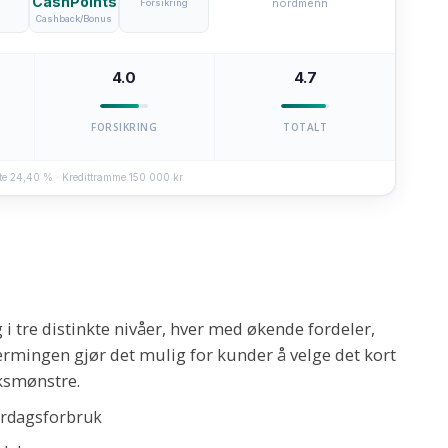
CashPoints
nordmenn
Forsikring
Cashback/Bonus
4.0
4.7
FORSIKRING
TOTALT
nte 24,40 % · Kredittramme 150 000 kr
 i tre distinkte nivåer, hver med økende fordeler,
rmingen gjør det mulig for kunder å velge det kort
ksmønstre.
erdagsforbruk