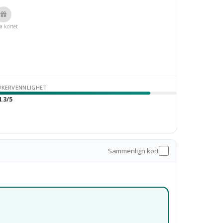
a kortet
UKERVENNLIGHET
.3/5
Sammenlign kort