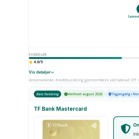
Sammen
FORDELER
4.0/5
Vis detaljer
Annonselenke. Kredittvurdering gjennomføres ved søknad. Eff. r
Best forsikring
Verifisert august 2026
Tilgjengelig i No
TF Bank Mastercard
Om
Ink