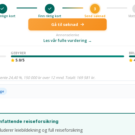
3
lign kort
Finn riktig kort
Send søknad
Mott
Gå til søknad
Annonselenke
Les vår fulle vurdering →
GEBYRER
BR
5.0/5
4
ente 24,40 %, 150 000 kr over 12 mnd. Totalt: 169 581 kr.
rge
fattende reiseforsikring
luderer leiebildekning og full reiseforsikring