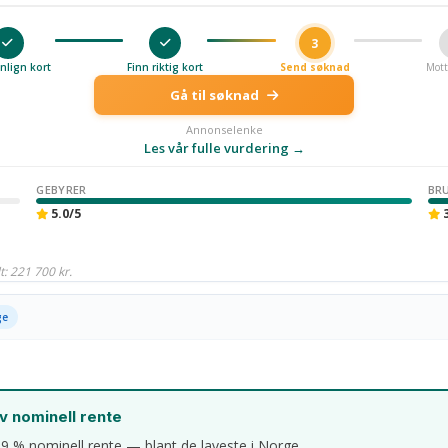
3
lign kort
Finn riktig kort
Send søknad
Mott
Gå til søknad
Annonselenke
Les vår fulle vurdering →
GEBYRER
BR
5.0/5
3
: 221 700 kr.
ge
v nominell rente
,9 % nominell rente — blant de laveste i Norge