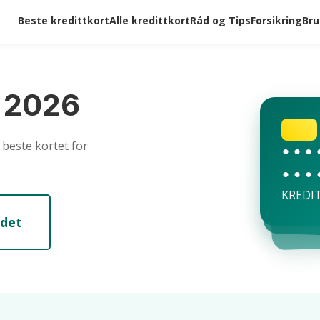
Beste kredittkort
Alle kredittkort
Råd og Tips
Forsikring
Bru
t 2026
 beste kortet for
•••
•••
•••
•••
•••
••
KREDI
KREDI
KRED
 det