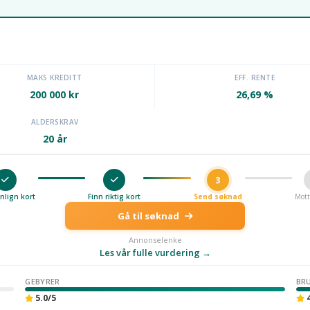
MAKS KREDITT
EFF. RENTE
200 000 kr
26,69 %
ALDERSKRAV
20 år
3
lign kort
Finn riktig kort
Send søknad
Mott
Gå til søknad
Annonselenke
Les vår fulle vurdering →
GEBYRER
BR
5.0/5
4