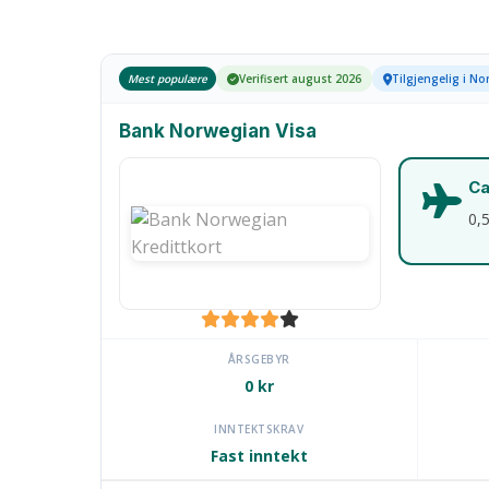
Mest populære
Verifisert august 2026
Tilgjengelig i No
Bank Norwegian Visa
Ca
0,
ÅRSGEBYR
0 kr
INNTEKTSKRAV
Fast inntekt