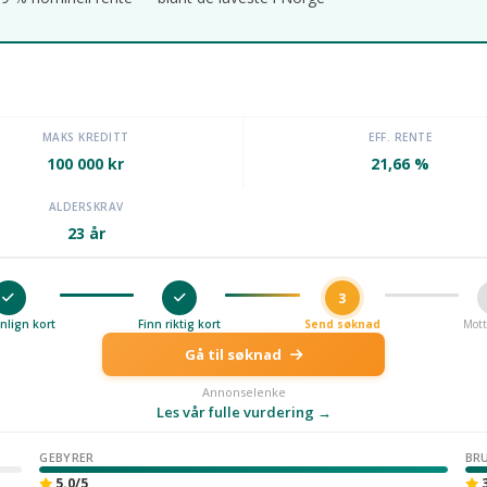
MAKS KREDITT
EFF. RENTE
100 000 kr
21,66 %
ALDERSKRAV
23 år
3
lign kort
Finn riktig kort
Send søknad
Mott
Gå til søknad
Annonselenke
Les vår fulle vurdering →
GEBYRER
BR
5.0/5
3