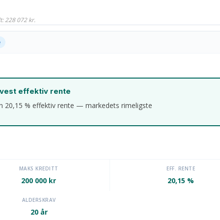
: 228 072 kr.
e
vest effektiv rente
n 20,15 % effektiv rente — markedets rimeligste
MAKS KREDITT
EFF. RENTE
200 000 kr
20,15 %
ALDERSKRAV
20 år