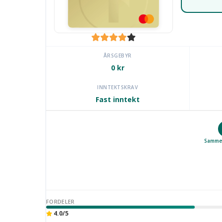
ÅRSGEBYR
0 kr
INNTEKTSKRAV
Fast inntekt
Sammen
FORDELER
4.0/5