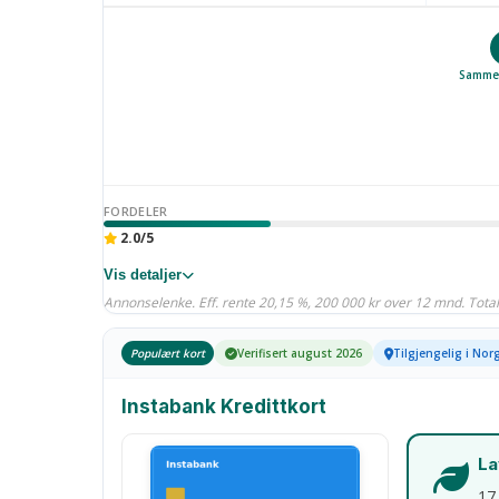
Sammen
FORDELER
2.0/5
Vis detaljer
Annonselenke. Eff. rente 20,15 %, 200 000 kr over 12 mnd. Totalt
Populært kort
Verifisert august 2026
Tilgjengelig i Nor
Instabank Kredittkort
La
17