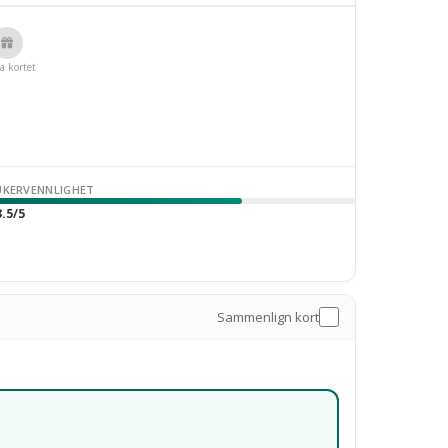
a kortet
UKERVENNLIGHET
.5/5
Sammenlign kort