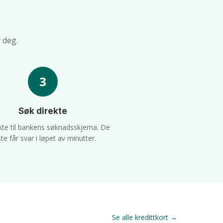
 deg.
3
Søk direkte
kte til bankens søknadsskjema. De
ste får svar i løpet av minutter.
Se alle kredittkort →