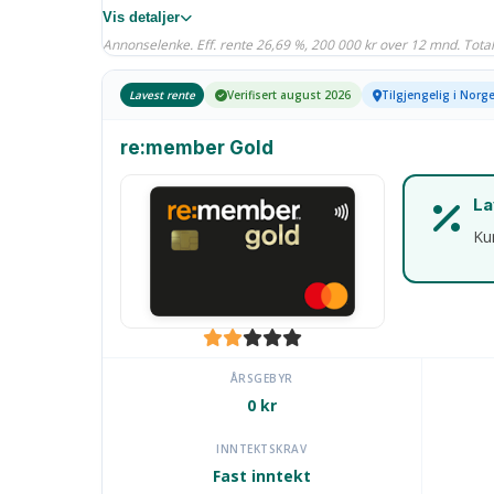
Vis detaljer
Annonselenke. Eff. rente 26,69 %, 200 000 kr over 12 mnd. Totalt
Lavest rente
Verifisert august 2026
Tilgjengelig i Norg
re:member Gold
La
Ku
ÅRSGEBYR
0 kr
INNTEKTSKRAV
Fast inntekt