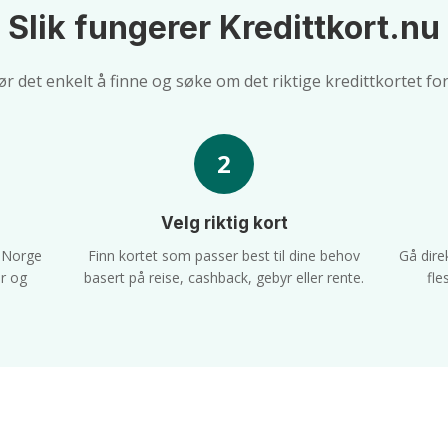
Slik fungerer Kredittkort.nu
jør det enkelt å finne og søke om det riktige kredittkortet for
2
Velg riktig kort
i Norge
Finn kortet som passer best til dine behov
Gå dire
r og
basert på reise, cashback, gebyr eller rente.
fle