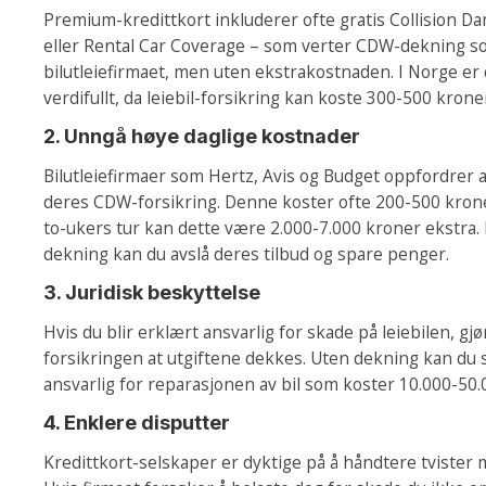
Premium-kredittkort inkluderer ofte gratis Collision 
eller Rental Car Coverage – som verter CDW-dekning so
bilutleiefirmaet, men uten ekstrakostnaden. I Norge er 
verdifullt, da leiebil-forsikring kan koste 300-500 krone
2. Unngå høye daglige kostnader
Bilutleiefirmaer som Hertz, Avis og Budget oppfordrer all
deres CDW-forsikring. Denne koster ofte 200-500 krone
to-ukers tur kan dette være 2.000-7.000 kroner ekstra.
dekning kan du avslå deres tilbud og spare penger.
3. Juridisk beskyttelse
Hvis du blir erklært ansvarlig for skade på leiebilen, gjø
forsikringen at utgiftene dekkes. Uten dekning kan du 
ansvarlig for reparasjonen av bil som koster 10.000-50.
4. Enklere disputter
Kredittkort-selskaper er dyktige på å håndtere tvister m