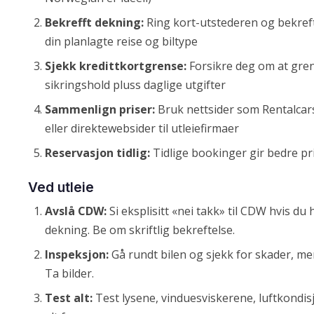
Bekrefft dekning:
Ring kort-utstederen og bekreft
din planlagte reise og biltype
Sjekk kredittkortgrense:
Forsikre deg om at gren
sikringshold pluss daglige utgifter
Sammenlign priser:
Bruk nettsider som Rentalcar
eller direktewebsider til utleiefirmaer
Reservasjon tidlig:
Tidlige bookinger gir bedre pri
Ved utleie
Avslå CDW:
Si eksplisitt «nei takk» til CDW hvis du 
dekning. Be om skriftlig bekreftelse.
Inspeksjon:
Gå rundt bilen og sjekk for skader, mer
Ta bilder.
Test alt:
Test lysene, vinduesviskerene, luftkondisjo