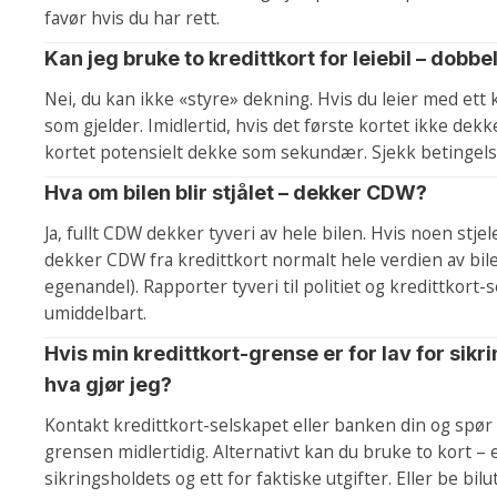
favør hvis du har rett.
Kan jeg bruke to kredittkort for leiebil – dobb
Nei, du kan ikke «styre» dekning. Hvis du leier med ett k
som gjelder. Imidlertid, hvis det første kortet ikke dek
kortet potensielt dekke som sekundær. Sjekk betingel
Hva om bilen blir stjålet – dekker CDW?
Ja, fullt CDW dekker tyveri av hele bilen. Hvis noen stjele
dekker CDW fra kredittkort normalt hele verdien av bil
egenandel). Rapporter tyveri til politiet og kredittkort-
umiddelbart.
Hvis min kredittkort-grense er for lav for sikr
hva gjør jeg?
Kontakt kredittkort-selskapet eller banken din og spø
grensen midlertidig. Alternativt kan du bruke to kort – e
sikringsholdets og ett for faktiske utgifter. Eller be bil