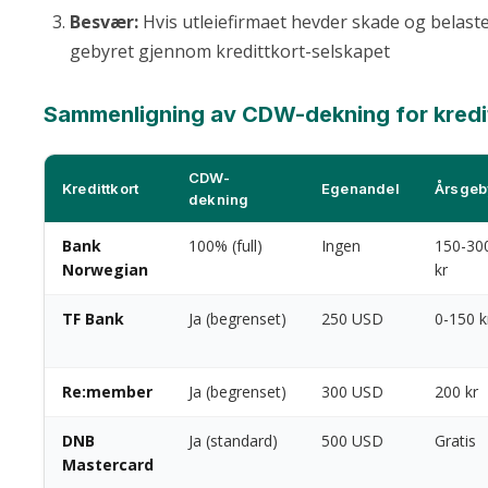
Besvær:
Hvis utleiefirmaet hevder skade og belaste
gebyret gjennom kredittkort-selskapet
Sammenligning av CDW-dekning for kredi
CDW-
Kredittkort
Egenandel
Årsgeb
dekning
Bank
100% (full)
Ingen
150-30
Norwegian
kr
TF Bank
Ja (begrenset)
250 USD
0-150 k
Re:member
Ja (begrenset)
300 USD
200 kr
DNB
Ja (standard)
500 USD
Gratis
Mastercard