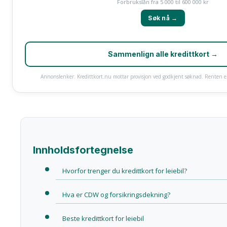
Forbrukslån fra 5 000 til 600 000 kr
Søk nå →
Sammenlign alle kredittkort →
Annonslenker. Kredittkort.nu mottar provisjon ved godkjent søknad. Renten er
Innholdsfortegnelse
Hvorfor trenger du kredittkort for leiebil?
Hva er CDW og forsikringsdekning?
Beste kredittkort for leiebil