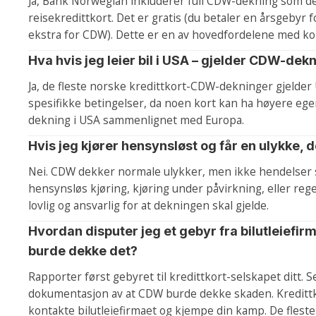
Ja, Bank Norwegian inkluderer full CDW-dekning som de
reisekredittkort. Det er gratis (du betaler en årsgebyr 
ekstra for CDW). Dette er en av hovedfordelene med kor
Hva hvis jeg leier bil i USA – gjelder CDW-dek
Ja, de fleste norske kredittkort-CDW-dekninger gjelder 
spesifikke betingelser, da noen kort kan ha høyere ege
dekning i USA sammenlignet med Europa.
Hvis jeg kjører hensynsløst og får en ulykke,
Nei. CDW dekker normale ulykker, men ikke hendelser
hensynsløs kjøring, kjøring under påvirkning, eller reg
lovlig og ansvarlig for at dekningen skal gjelde.
Hvordan disputer jeg et gebyr fra bilutleiefi
burde dekke det?
Rapporter først gebyret til kredittkort-selskapet ditt. S
dokumentasjon av at CDW burde dekke skaden. Kredittko
kontakte bilutleiefirmaet og kjempe din kamp. De fleste 