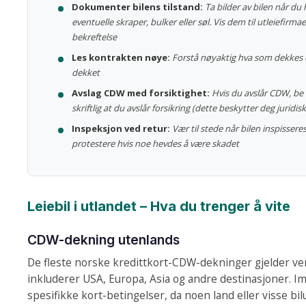
Dokumenter bilens tilstand:
Ta bilder av bilen når du
eventuelle skraper, bulker eller søl. Vis dem til utleiefirmaet
bekreftelse
Les kontrakten nøye:
Forstå nøyaktig hva som dekkes 
dekket
Avslag CDW med forsiktighet:
Hvis du avslår CDW, be 
skriftlig at du avslår forsikring (dette beskytter deg juridisk
Inspeksjon ved retur:
Vær til stede når bilen inspisseres
protestere hvis noe hevdes å være skadet
Leiebil i utlandet – Hva du trenger å vite
CDW-dekning utenlands
De fleste norske kredittkort-CDW-dekninger gjelder ve
inkluderer USA, Europa, Asia og andre destinasjoner. Im
spesifikke kort-betingelser, da noen land eller visse bil