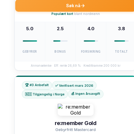
Søk nå
Populært kort
blant nordmenn
5.0
2.5
4.0
3.8
GEBYRER
BONUS
FORSIKRING
TOTALT
Annonselenke · Eff. rente 26,69 % · Kredittramme 200 000 kr
🏆 #3 Anbefalt
✅ Verifisert mars 2026
💰 Ingen årsavgift
🇳🇴 Tilgjengelig i Norge
re:member Gold
Gebyrfritt Mastercard