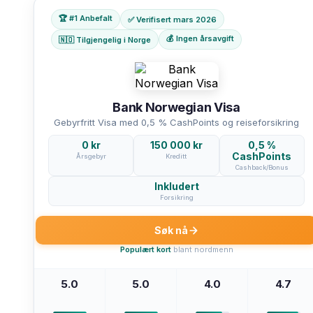
🏆 #1 Anbefalt
✅ Verifisert mars 2026
💰 Ingen årsavgift
🇳🇴 Tilgjengelig i Norge
Bank Norwegian Visa
Gebyrfritt Visa med 0,5 % CashPoints og reiseforsikring
0 kr
150 000 kr
0,5 %
CashPoints
Årsgebyr
Kreditt
Cashback/Bonus
Inkludert
Forsikring
Søk nå
Populært kort
blant nordmenn
5.0
5.0
4.0
4.7