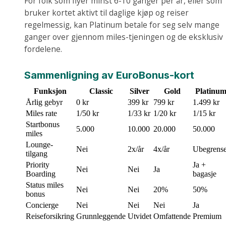
For folk som flyer minst 6-10 ganger per år, eller som
bruker kortet aktivt til daglige kjøp og reiser
regelmessig, kan Platinum betale for seg selv mange
ganger over gjennom miles-tjeningen og de eksklusiv
fordelene.
Sammenligning av EuroBonus-kort
Funksjon
Classic
Silver
Gold
Platinu
Årlig gebyr
0 kr
399 kr
799 kr
1.499 kr
Miles rate
1/50 kr
1/33 kr
1/20 kr
1/15 kr
Startbonus
5.000
10.000
20.000
50.000
miles
Lounge-
Nei
2x/år
4x/år
Ubegrense
tilgang
Priority
Ja +
Nei
Nei
Ja
Boarding
bagasje
Status miles
Nei
Nei
20%
50%
bonus
Concierge
Nei
Nei
Nei
Ja
Reiseforsikring
Grunnleggende
Utvidet
Omfattende
Premium