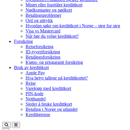
Mistet eller frastjålet kredittkort
Nødkontanter og nødkort
Betalingsproblemer
Ord og uttrykk
Hvordan søke om kredittkort i Norge – steg for steg
Visa vs Mastercard
Når bør du velge kredittkort?
Forsikring
Reiseforsikring
ID-tyveriforsikring
Betalingsforsikring
Kjøps- og prisgaranti forsikring
Bruk av kredittkort
Apple Pay
Hva betyr tallene på kredittkortet?
Reise
Varekjøp med kredittkort
PIN-kode
Netthandel
Steder å bruke kredittkort
Betaling i Norge og utlandet
Kredittgrense