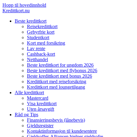
Hopp til hovedinnhold
Kredittkort.nu
Beste kredittkort
Reisekredittkort
Gebyrfrie kort
Studentkort
Kort med forsikring
Lav rente
Cashback-kort
Netthandel
Beste kredittkort for ungdom 2026
Beste kredittkort med flybonus 2026
Beste kredittkort med bonus 2026
Kredittkort med reiseforsikring
Kredittkort med loungetilgang
Alle kredittkort
Mastercard
Visa kredittkort
Uten årsavgift
Råd og Tips
Finansieringsbevis (lånebevis)
Gjeldsregister
Kontaktinformasjon til kundesentere
Gjeldsoffer-Alliansen hjelper gjeldsofre