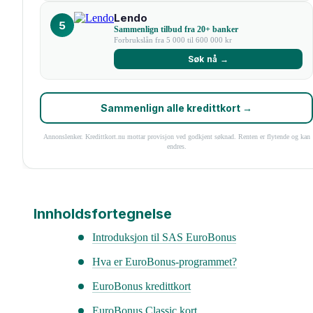
Lendo
5
Sammenlign tilbud fra 20+ banker
Forbrukslån fra 5 000 til 600 000 kr
Søk nå →
Sammenlign alle kredittkort →
Annonslenker. Kredittkort.nu mottar provisjon ved godkjent søknad. Renten er flytende og kan
endres.
Innholdsfortegnelse
Introduksjon til SAS EuroBonus
Hva er EuroBonus-programmet?
EuroBonus kredittkort
EuroBonus Classic kort