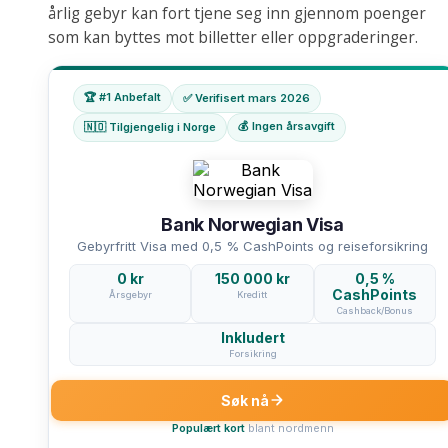
årlig gebyr kan fort tjene seg inn gjennom poenger
som kan byttes mot billetter eller oppgraderinger.
🏆 #1 Anbefalt
✅ Verifisert mars 2026
💰 Ingen årsavgift
🇳🇴 Tilgjengelig i Norge
Bank Norwegian Visa
Gebyrfritt Visa med 0,5 % CashPoints og reiseforsikring
0 kr
150 000 kr
0,5 %
CashPoints
Årsgebyr
Kreditt
Cashback/Bonus
Inkludert
Forsikring
Søk nå
Populært kort
blant nordmenn