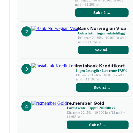
Eff. rente 24,40% · 10 000 kr o/12
mnd = 11 288 kr
Søk nå →
Bank Norwegian Visa
2
Gebyrfritt · Ingen valutatillegg
Eff. rente 22,56% · 10 000 kr o/12
mnd = 11 156 kr
Søk nå →
Instabank Kredittkort
3
Ingen årsavgift · Lav rente 17,9%
Eff. rente 21,66% · 10 000 kr o/12
mnd = 11 100 kr
Søk nå →
re:member Gold
4
Lavest rente · Opptil 200 000 kr
Eff. rente 20,15% · 10 000 kr o/12 mnd =
11 085 kr
Søk nå →