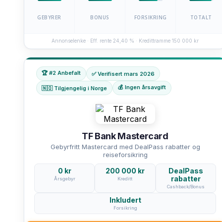
GEBYRER
BONUS
FORSIKRING
TOTALT
Annonselenke · Eff. rente 24,40 % · Kredittramme 150 000 kr
🏆 #2 Anbefalt
✅ Verifisert mars 2026
💰 Ingen årsavgift
🇳🇴 Tilgjengelig i Norge
TF Bank Mastercard
Gebyrfritt Mastercard med DealPass rabatter og
reiseforsikring
0 kr
200 000 kr
DealPass
rabatter
Årsgebyr
Kreditt
Cashback/Bonus
Inkludert
Forsikring