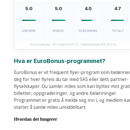
5.0
5.0
4.0
4.7
GEBYRER
BONUS
FORSIKRING
TOTALT
Annonselenke · Eff. rente 24,40 % · Kredittramme 150 000 kr
Hva er EuroBonus-programmet?
EuroBonus er et frequent flyer-program som belønne
deg for hver flyreis du tar med SAS eller dets partner-
flyselskaper. Du samler miles som kan byttes mot grat
billetter, oppgraderinger, og andre belønninger.
Programmet er gratis å melde seg inn i, og medlem ka
starter å samle miles umiddelbart.
Hvordan det fungerer