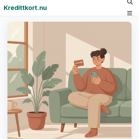
Kredittkort.nu