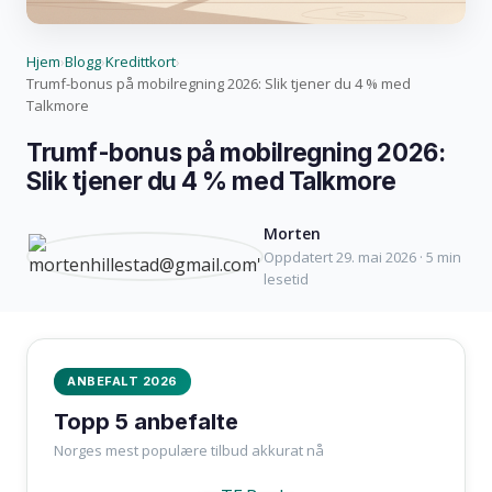
Hjem
Blogg
Kredittkort
›
›
›
Trumf-bonus på mobilregning 2026: Slik tjener du 4 % med
Talkmore
Trumf-bonus på mobilregning 2026:
Slik tjener du 4 % med Talkmore
Morten
Oppdatert 29. mai 2026 · 5 min
lesetid
ANBEFALT 2026
Topp 5 anbefalte
Norges mest populære tilbud akkurat nå