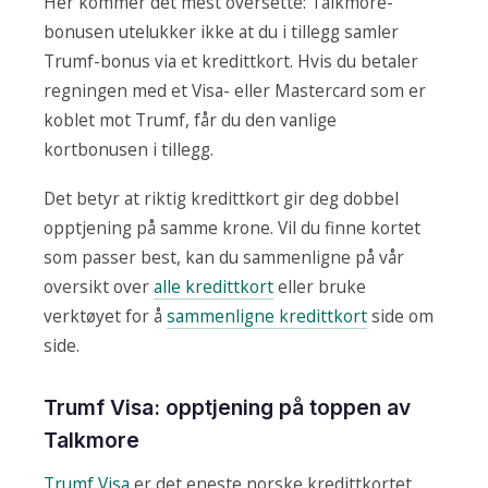
Her kommer det mest oversette: Talkmore-
bonusen utelukker ikke at du i tillegg samler
Trumf-bonus via et kredittkort. Hvis du betaler
regningen med et Visa- eller Mastercard som er
koblet mot Trumf, får du den vanlige
kortbonusen i tillegg.
Det betyr at riktig kredittkort gir deg dobbel
opptjening på samme krone. Vil du finne kortet
som passer best, kan du sammenligne på vår
oversikt over
alle kredittkort
eller bruke
verktøyet for å
sammenligne kredittkort
side om
side.
Trumf Visa: opptjening på toppen av
Talkmore
Trumf Visa
er det eneste norske kredittkortet