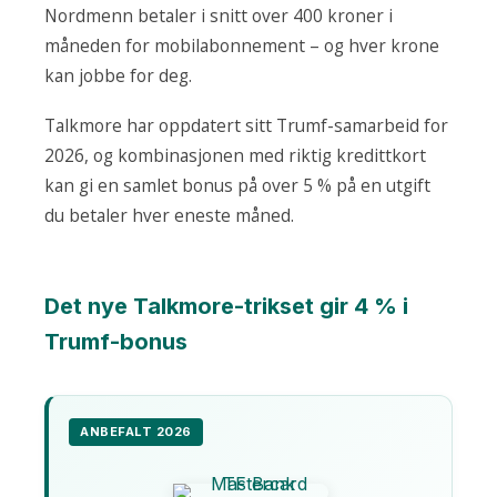
Nordmenn betaler i snitt over 400 kroner i
måneden for mobilabonnement – og hver krone
kan jobbe for deg.
Talkmore har oppdatert sitt Trumf-samarbeid for
2026, og kombinasjonen med riktig kredittkort
kan gi en samlet bonus på over 5 % på en utgift
du betaler hver eneste måned.
Det nye Talkmore-trikset gir 4 % i
Trumf-bonus
ANBEFALT 2026