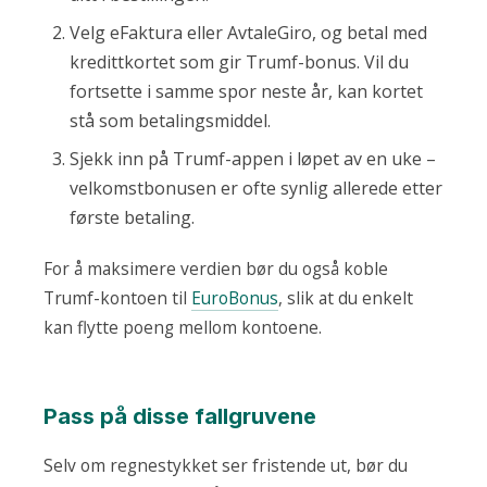
Velg eFaktura eller AvtaleGiro, og betal med
kredittkortet som gir Trumf-bonus. Vil du
fortsette i samme spor neste år, kan kortet
stå som betalingsmiddel.
Sjekk inn på Trumf-appen i løpet av en uke –
velkomstbonusen er ofte synlig allerede etter
første betaling.
For å maksimere verdien bør du også koble
Trumf-kontoen til
EuroBonus
, slik at du enkelt
kan flytte poeng mellom kontoene.
Pass på disse fallgruvene
Selv om regnestykket ser fristende ut, bør du