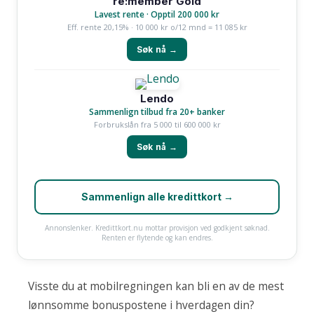
re:member Gold
Lavest rente · Opptil 200 000 kr
Eff. rente 20,15% · 10 000 kr o/12 mnd = 11 085 kr
Søk nå →
Lendo
Sammenlign tilbud fra 20+ banker
Forbrukslån fra 5 000 til 600 000 kr
Søk nå →
Sammenlign alle kredittkort →
Annonslenker. Kredittkort.nu mottar provisjon ved godkjent søknad.
Renten er flytende og kan endres.
Visste du at mobilregningen kan bli en av de mest
lønnsomme bonuspostene i hverdagen din?