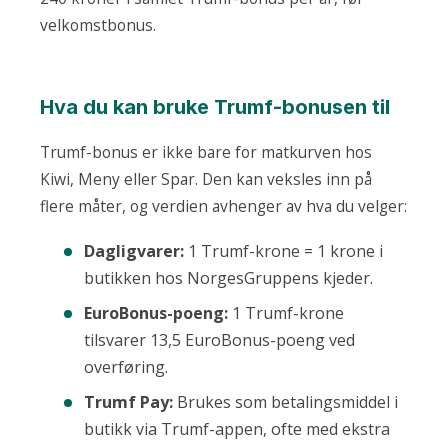
velkomstbonus.
Hva du kan bruke Trumf-bonusen til
Trumf-bonus er ikke bare for matkurven hos
Kiwi, Meny eller Spar. Den kan veksles inn på
flere måter, og verdien avhenger av hva du velger:
Dagligvarer:
1 Trumf-krone = 1 krone i
butikken hos NorgesGruppens kjeder.
EuroBonus-poeng:
1 Trumf-krone
tilsvarer 13,5 EuroBonus-poeng ved
overføring.
Trumf Pay:
Brukes som betalingsmiddel i
butikk via Trumf-appen, ofte med ekstra