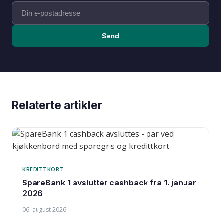
Send
Relaterte artikler
KREDITTKORT
SpareBank 1 avslutter cashback fra 1. januar
2026
06. august 2026