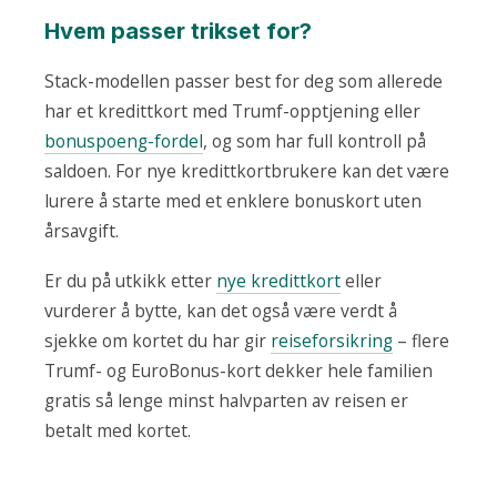
Hvem passer trikset for?
Stack-modellen passer best for deg som allerede
har et kredittkort med Trumf-opptjening eller
bonuspoeng-fordel
, og som har full kontroll på
saldoen. For nye kredittkortbrukere kan det være
lurere å starte med et enklere bonuskort uten
årsavgift.
Er du på utkikk etter
nye kredittkort
eller
vurderer å bytte, kan det også være verdt å
sjekke om kortet du har gir
reiseforsikring
– flere
Trumf- og EuroBonus-kort dekker hele familien
gratis så lenge minst halvparten av reisen er
betalt med kortet.