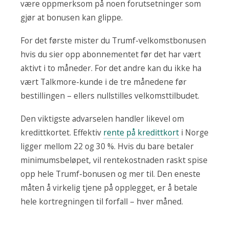
være oppmerksom på noen forutsetninger som
gjør at bonusen kan glippe.
For det første mister du Trumf-velkomstbonusen
hvis du sier opp abonnementet før det har vært
aktivt i to måneder. For det andre kan du ikke ha
vært Talkmore-kunde i de tre månedene før
bestillingen – ellers nullstilles velkomsttilbudet.
Den viktigste advarselen handler likevel om
kredittkortet. Effektiv
rente på kredittkort
i Norge
ligger mellom 22 og 30 %. Hvis du bare betaler
minimumsbeløpet, vil rentekostnaden raskt spise
opp hele Trumf-bonusen og mer til. Den eneste
måten å virkelig tjene på opplegget, er å betale
hele kortregningen til forfall – hver måned.