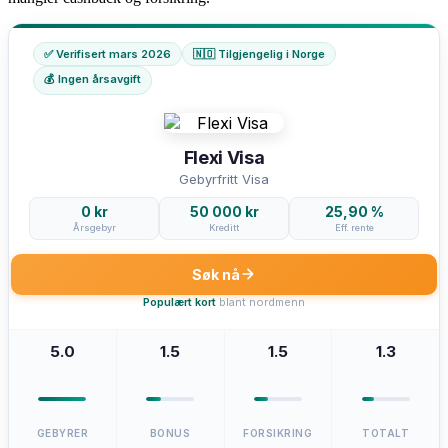
✅ Verifisert mars 2026
🇳🇴 Tilgjengelig i Norge
💰 Ingen årsavgift
Flexi Visa
Gebyrfritt Visa
0 kr
50 000 kr
25,90 %
Årsgebyr
Kreditt
Eff. rente
Søk nå
Populært kort
blant nordmenn
5.0
1.5
1.5
1.3
GEBYRER
BONUS
FORSIKRING
TOTALT