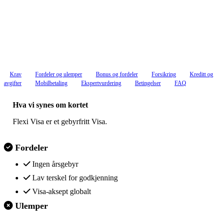
Flexi Visa – anmeldelse og
test
Flexi Visa er et gebyrfritt Visa.
Morten
Oppdatert 5. juli 2026
Krav
Fordeler og ulemper
Bonus og fordeler
Forsikring
Kreditt og
avgifter
Mobilbetaling
Ekspertvurdering
Betingelser
FAQ
Hva vi synes
Hva vi synes om kortet
Flexi Visa er et gebyrfritt Visa.
Fordeler
Ingen årsgebyr
Lav terskel for godkjenning
Visa-aksept globalt
Ulemper