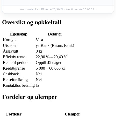
Annonselenke · Eff. rente 25,90 % · Kredittramme 50 000 kr
Oversikt og nøkkeltall
Egenskap
Detaljer
Korttype
Visa
Utsteder
ya Bank (Resurs Bank)
Årsavgift
0 kr
Effektiv rente
22,90 % – 29,49 %
Rentefri periode
Opptil 45 dager
Kredittgrense
5 000 – 60 000 kr
Cashback
Nei
Reiseforsikring
Nei
Kontaktløs betaling
Ja
Fordeler og ulemper
Fordeler
Ulemper