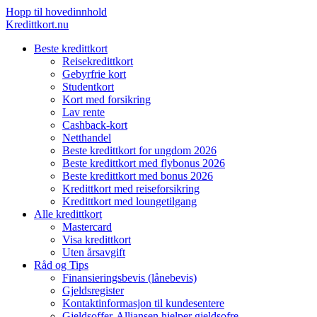
Hopp til hovedinnhold
Kredittkort.nu
Beste kredittkort
Reisekredittkort
Gebyrfrie kort
Studentkort
Kort med forsikring
Lav rente
Cashback-kort
Netthandel
Beste kredittkort for ungdom 2026
Beste kredittkort med flybonus 2026
Beste kredittkort med bonus 2026
Kredittkort med reiseforsikring
Kredittkort med loungetilgang
Alle kredittkort
Mastercard
Visa kredittkort
Uten årsavgift
Råd og Tips
Finansieringsbevis (lånebevis)
Gjeldsregister
Kontaktinformasjon til kundesentere
Gjeldsoffer-Alliansen hjelper gjeldsofre