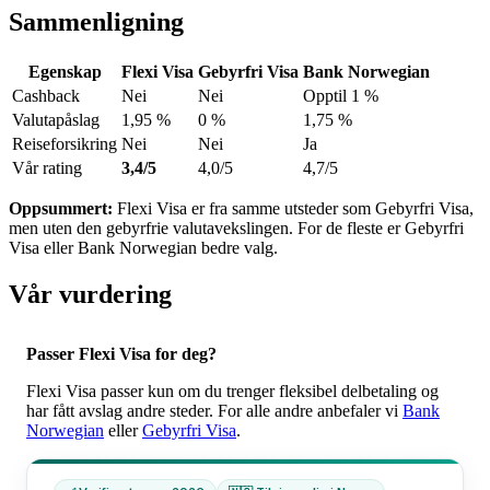
Sammenligning
Egenskap
Flexi Visa
Gebyrfri Visa
Bank Norwegian
Cashback
Nei
Nei
Opptil 1 %
Valutapåslag
1,95 %
0 %
1,75 %
Reiseforsikring
Nei
Nei
Ja
Vår rating
3,4/5
4,0/5
4,7/5
Oppsummert:
Flexi Visa er fra samme utsteder som Gebyrfri Visa,
men uten den gebyrfrie valutavekslingen. For de fleste er Gebyrfri
Visa eller Bank Norwegian bedre valg.
Vår vurdering
Passer Flexi Visa for deg?
Flexi Visa passer kun om du trenger fleksibel delbetaling og
har fått avslag andre steder. For alle andre anbefaler vi
Bank
Norwegian
eller
Gebyrfri Visa
.