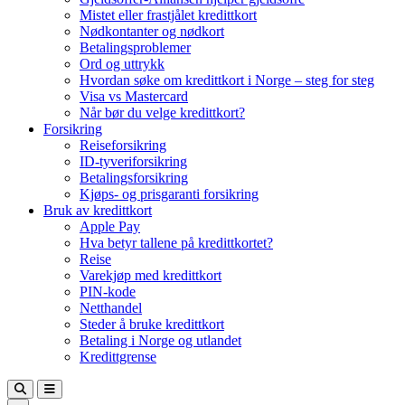
Mistet eller frastjålet kredittkort
Nødkontanter og nødkort
Betalingsproblemer
Ord og uttrykk
Hvordan søke om kredittkort i Norge – steg for steg
Visa vs Mastercard
Når bør du velge kredittkort?
Forsikring
Reiseforsikring
ID-tyveriforsikring
Betalingsforsikring
Kjøps- og prisgaranti forsikring
Bruk av kredittkort
Apple Pay
Hva betyr tallene på kredittkortet?
Reise
Varekjøp med kredittkort
PIN-kode
Netthandel
Steder å bruke kredittkort
Betaling i Norge og utlandet
Kredittgrense