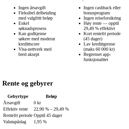
Ingen årsavgift
Ingen cashback eller
Fleksibel delbetaling
bonusprogram
med valgfritt beløp
Ingen reiseforsikring
Enkel
Høy rente — opptil
søknadsprosess
29,49 % effektivt
Kan godkjenne
Kort rentefri periode
søkere med moderat
(45 dager)
kredittscore
Lav kredittgrense
Visa-nettverk med
(maks 60 000 kr)
bred aksept
Begrenset app-
funksjonalitet
Rente og gebyrer
Gebyrtype
Beløp
Årsavgift
0 kr
Effektiv rente
22,90 % – 29,49 %
Rentefri periode
Opptil 45 dager
Valutapåslag
1,95 %