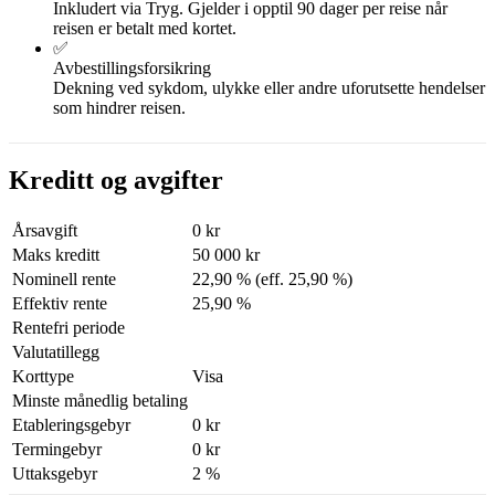
Inkludert via Tryg. Gjelder i opptil 90 dager per reise når
reisen er betalt med kortet.
✅
Avbestillingsforsikring
Dekning ved sykdom, ulykke eller andre uforutsette hendelser
som hindrer reisen.
Kreditt og avgifter
Årsavgift
0 kr
Maks kreditt
50 000 kr
Nominell rente
22,90 % (eff. 25,90 %)
Effektiv rente
25,90 %
Rentefri periode
Valutatillegg
Korttype
Visa
Minste månedlig betaling
Etableringsgebyr
0 kr
Termingebyr
0 kr
Uttaksgebyr
2 %