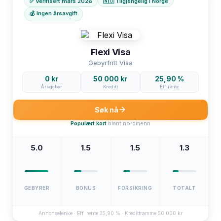
✅ Verifisert mars 2026
🇳🇴 Tilgjengelig i Norge
💰 Ingen årsavgift
Flexi Visa
Gebyrfritt Visa
0 kr
50 000 kr
25,90 %
Årsgebyr
Kreditt
Eff. rente
Søk nå
Populært kort
blant nordmenn
5.0
1.5
1.5
1.3
GEBYRER
BONUS
FORSIKRING
TOTALT
Annonselenke · Eff. rente 25,90 % · Kredittramme 50 000 kr