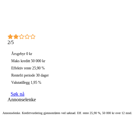
2/5
Årsgebyr
0 kr
Maks kreditt
50 000 kr
Effektiv rente
25,90 %
Rentefri periode
30 dager
Valutatillegg
1,95 %
Søk nå
Annonselenke
Annonselenke. Kredittvurdering gjennomføres ved søknad. Eff. rente 25,90 %, 50 000 kr over 12 mnd.
Hjem
›
Kredittkort
›
Flexi Visa