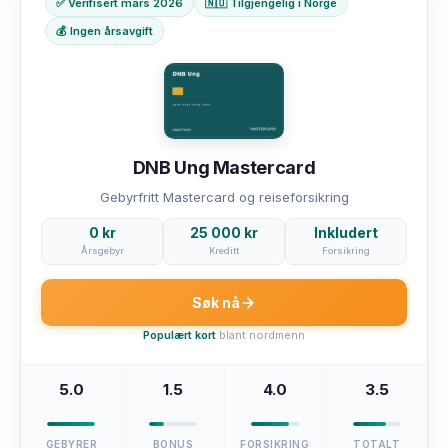
✅ Verifisert mars 2026
🇳🇴 Tilgjengelig i Norge
💰 Ingen årsavgift
DNB Ung Mastercard
Gebyrfritt Mastercard og reiseforsikring
0 kr
25 000 kr
Inkludert
Årsgebyr
Kreditt
Forsikring
Søk nå
Populært kort
blant nordmenn
5.0
1.5
4.0
3.5
GEBYRER
BONUS
FORSIKRING
TOTALT