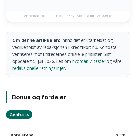
Annonselenke · Eff. rente 20,27 % · Kredittramme 25 000 kr
Om denne artikkelen:
Innholdet er utarbeidet og
vedlikeholdt av redaksjonen i Kredittkort.nu. Kortdata
verifiseres mot utstedernes offisielle prislister. Sist
oppdatert 5. juli 2026. Les om
hvordan vi tester
og våre
redaksjonelle retningslinjer
.
Bonus og fordeler
CashPoints
Bonustype
Ingen