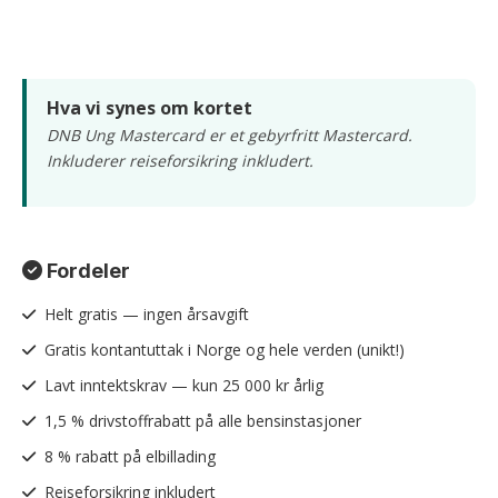
Kreditt og avgifter
Mobilbetaling
Ekspertvurdering
Betingelser
FAQ
Hva vi synes om kortet
Hva vi synes
DNB Ung Mastercard er et gebyrfritt Mastercard.
Inkluderer reiseforsikring inkludert.
Fordeler
Helt gratis — ingen årsavgift
Gratis kontantuttak i Norge og hele verden (unikt!)
Lavt inntektskrav — kun 25 000 kr årlig
1,5 % drivstoffrabatt på alle bensinstasjoner
8 % rabatt på elbillading
Reiseforsikring inkludert