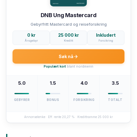
DNB Ung Mastercard
Gebyrfritt Mastercard og reiseforsikring
0 kr
25 000 kr
Inkludert
Årsgebyr
Kreditt
Forsikring
Søk nå
Populært kort
blant nordmenn
5.0
1.5
4.0
3.5
GEBYRER
BONUS
FORSIKRING
TOTALT
Annonselenke · Eff. rente 20,27 % · Kredittramme 25 000 kr