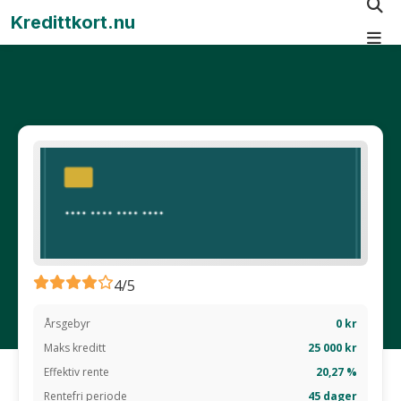
Kredittkort.nu
4/5
Årsgebyr
0 kr
Maks kreditt
25 000 kr
Effektiv rente
20,27 %
Rentefri periode
45 dager