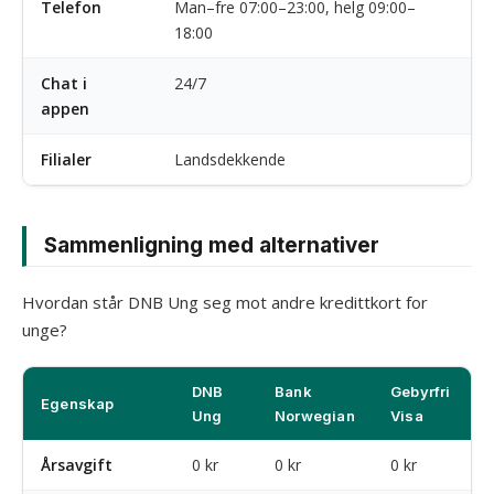
Telefon
Man–fre 07:00–23:00, helg 09:00–
18:00
Chat i
24/7
appen
Filialer
Landsdekkende
Sammenligning med alternativer
Hvordan står DNB Ung seg mot andre kredittkort for
unge?
DNB
Bank
Gebyrfri
Egenskap
Ung
Norwegian
Visa
Årsavgift
0 kr
0 kr
0 kr