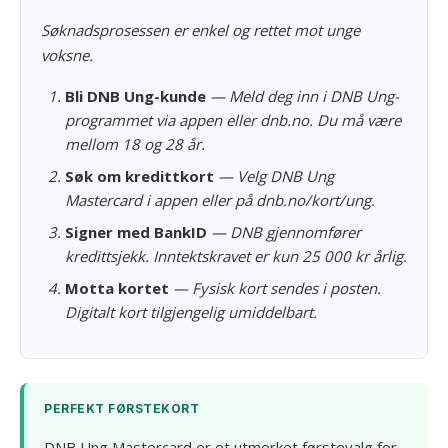
Søknadsprosessen er enkel og rettet mot unge
voksne.
Bli DNB Ung-kunde
— Meld deg inn i DNB Ung-
programmet via appen eller dnb.no. Du må være
mellom 18 og 28 år.
Søk om kredittkort
— Velg DNB Ung
Mastercard i appen eller på dnb.no/kort/ung.
Signer med BankID
— DNB gjennomfører
kredittsjekk. Inntektskravet er kun 25 000 kr årlig.
Motta kortet
— Fysisk kort sendes i posten.
Digitalt kort tilgjengelig umiddelbart.
PERFEKT FØRSTEKORT
DNB Ung Mastercard er et utmerket førstevalg for