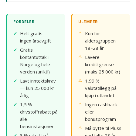
FORDELER
ULEMPER
Helt gratis —
Kun for
ingen årsavgift
aldersgruppen
18–28 år
Gratis
kontantuttak i
Lavere
Norge og hele
kredittgrense
verden (unikt!)
(maks 25 000 kr)
Lavt inntektskrav
1,99 %
— kun 25 000 kr
valutatillegg på
årlig
kjøp i utlandet
1,5 %
Ingen cashback
drivstoffrabatt på
eller
alle
bonusprogram
bensinstasjoner
Må bytte til Pluss
8 % rabatt på
ved fylte 28 år