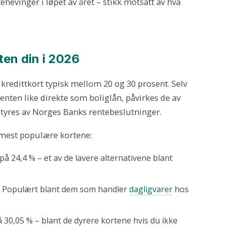
hevinger i løpet av året – stikk motsatt av hva
ten din i 2026
 kredittkort typisk mellom 20 og 30 prosent. Selv
enten like direkte som boliglån, påvirkes de av
tyres av Norges Banks rentebeslutninger.
 mest populære kortene:
e på 24,4 % – et av de lavere alternativene blant
 %. Populært blant dem som handler
dagligvarer
hos
på 30,05 % – blant de dyrere kortene hvis du ikke