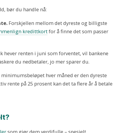
ld, bør du handle nå:
nte.
Forskjellen mellom det dyreste og billigste
menlign kredittkort
for å finne det som passer
 hever renten i juni som forventet, vil bankene
raskere du nedbetaler, jo mer sparer du.
e minimumsbeløpet hver måned er den dyreste
iv rente på 25 prosent kan det ta flere år å betale
lt?
ler
som gjør dem verdifulle – spesielt