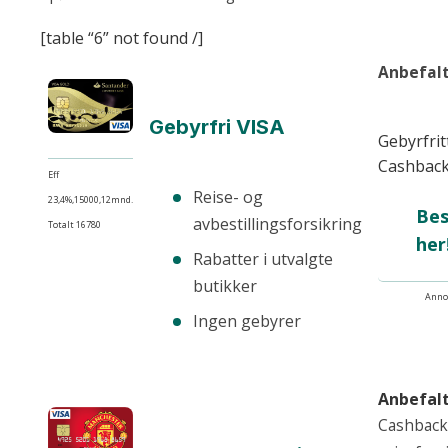
[table “6” not found /]
Anbefalt
Gebyrfri VISA
Gebyrfrit
Cashbac
Eff
Reise- og
23,4%,15000,12mnd.
Bes
avbestillingsforsikring
Totalt 16780
her
Rabatter i utvalgte
butikker
Anno
Ingen gebyrer
Anbefalt
Cashback