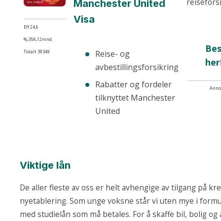
reisefors
Manchester United
Visa
Eff 24,6
%,35K,12mnd.
Bes
Totalt 39349
Reise- og
her
avbestillingsforsikring
Rabatter og fordeler
Anno
tilknyttet Manchester
United
Viktige lån
De aller fleste av oss er helt avhengige av tilgang på kre
nyetablering. Som unge voksne står vi uten mye i formu
med studielån som må betales. For å skaffe bil, bolig og