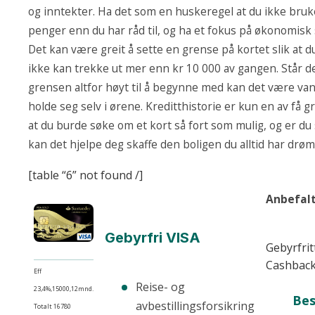
og inntekter. Ha det som en huskeregel at du ikke bru
penger enn du har råd til, og ha et fokus på økonomisk s
Det kan være greit å sette en grense på kortet slik at du
ikke kan trekke ut mer enn kr 10 000 av gangen. Står 
grensen altfor høyt til å begynne med kan det være van
holde seg selv i ørene. Kreditthistorie er kun en av få gr
at du burde søke om et kort så fort som mulig, og er du
kan det hjelpe deg skaffe den boligen du alltid har drøm
[table “6” not found /]
Anbefalt
Gebyrfri VISA
Gebyrfrit
Cashbac
Eff
Reise- og
23,4%,15000,12mnd.
Bes
avbestillingsforsikring
Totalt 16780