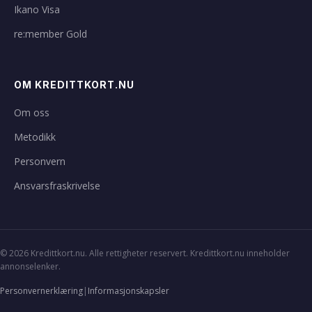
Ikano Visa
re:member Gold
OM KREDITTKORT.NU
Om oss
Metodikk
Personvern
Ansvarsfraskrivelse
© 2026 Kredittkort.nu. Alle rettigheter reservert. Kredittkort.nu inneholder
annonselenker.
Personvernerklæring
|
Informasjonskapsler