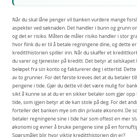
Når du skal låne penger vil banken vurdere mange forsk
aspekter ved søknaden. Det handler i bunn og grunn om
og det er risiko. Måten de måler risiko handler i stor g
hvor flink du er til å betale regningene dine, og dette e
kreditthistorien spiller inn. Når du skaffer et kredittkor
du varer og tjenester på kreditt. Det betyr at selskapet 
beløpet fra sin konto og fakturerer deg i ettertid. Dette 
av to grunner. For det første kreves det at du betaler ti
pengene i tide. Gjør du dette vil det være mulig for ba
sikt å kunne se at du er en sikker betaler som gjør opp 
tide, som igjen betyr at de kan stole på deg. For det and
forteller det banken mye om din private økonomi. De 
betaler regningene sine i tide har som oftest en mer st
økonomi og evner å bruke pengene sine på en fornufti
Spørsmålet blir hvor viktig kreditthistorien din er?