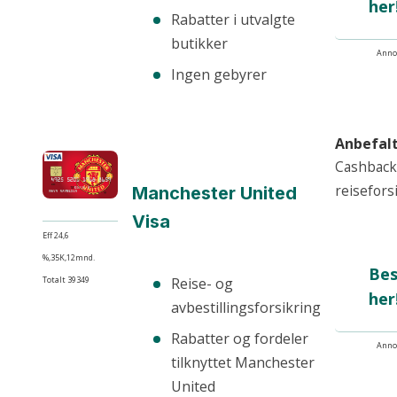
her
Rabatter i utvalgte
butikker
Anno
Ingen gebyrer
Anbefalt
Cashback
reisefors
Manchester United
Visa
Eff 24,6
%,35K,12mnd.
Bes
Totalt 39349
Reise- og
her
avbestillingsforsikring
Rabatter og fordeler
Anno
tilknyttet Manchester
United