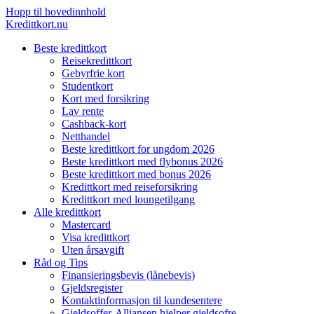
Hopp til hovedinnhold
Kredittkort.nu
Beste kredittkort
Reisekredittkort
Gebyrfrie kort
Studentkort
Kort med forsikring
Lav rente
Cashback-kort
Netthandel
Beste kredittkort for ungdom 2026
Beste kredittkort med flybonus 2026
Beste kredittkort med bonus 2026
Kredittkort med reiseforsikring
Kredittkort med loungetilgang
Alle kredittkort
Mastercard
Visa kredittkort
Uten årsavgift
Råd og Tips
Finansieringsbevis (lånebevis)
Gjeldsregister
Kontaktinformasjon til kundesentere
Gjeldsoffer-Alliansen hjelper gjeldsofre