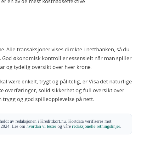
 er en av de mest kostnadseffektive
e. Alle transaksjoner vises direkte i nettbanken, så du
t. God økonomisk kontroll er essensielt når man spiller
ar og tydelig oversikt over hver krone.
l være enkelt, trygt og pålitelig, er Visa det naturlige
e overføringer, solid sikkerhet og full oversikt over
en trygg og god spilleopplevelse på nett.
holdt av redaksjonen i Kredittkort.nu. Kortdata verifiseres mot
er 2024. Les om
hvordan vi tester
og våre
redaksjonelle retningslinjer
.