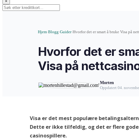
×
Hjem
Blogg
Guider
Hvorfor det er smart å bruke Visa på net
›
›
›
Hvorfor det er sma
Visa på nettcasin
Morten
Oppdatert 04. november
Visa er det mest populære betalingsalterna
Dette er ikke tilfeldig, og det er flere gode
casinospillere.