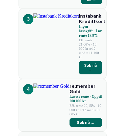
Instabank
3
Kredittkort
Ingen
årsavgift · Lav
rente 17,9%
Eff. rente
21,66% · 10
000 kr o/12
mnd = 11 100
kr
Søk nå
→
re:member
4
Gold
Lavest rente · Opptil
200 000 kr
Eff. rente 20,15% · 10
000 kr o/12 mnd = 11
085 kr
Søk nå →