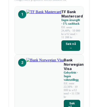
TF Bank
1
Mastercard
Ingen årsavgift
· 1% cashback
Eff. rente
24,40% · 10 000
kr o/12 mnd =
11 288 kr
Søk nå
→
Bank
2
Norwegian
Visa
Gebyrfritt ·
Ingen
valutatillegg
Eff. rente
22,56% · 10
000 kr o/12
mnd = 11 156
kr
Søk
nå →