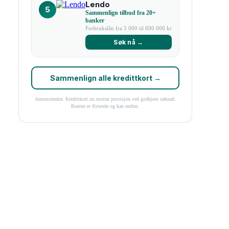
Lendo
5
Sammenlign tilbud fra 20+
banker
Forbrukslån fra 5 000 til 600 000 kr
Søk nå →
Sammenlign alle kredittkort →
Annonslenker. Kredittkort.nu mottar provisjon ved godkjent søknad.
Renten er flytende og kan endres.