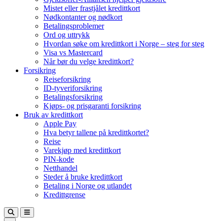
Mistet eller frastjålet kredittkort
Nødkontanter og nødkort
Betalingsproblemer
Ord og uttrykk
Hvordan søke om kredittkort i Norge – steg for steg
Visa vs Mastercard
Når bør du velge kredittkort?
Forsikring
Reiseforsikring
ID-tyveriforsikring
Betalingsforsikring
Kjøps- og prisgaranti forsikring
Bruk av kredittkort
Apple Pay
Hva betyr tallene på kredittkortet?
Reise
Varekjøp med kredittkort
PIN-kode
Netthandel
Steder å bruke kredittkort
Betaling i Norge og utlandet
Kredittgrense