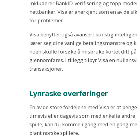
inkluderer BankID-verifisering og topp moder
nettbanker. Visa er anerkjent som en av de s
for problemer.
Visa benytter også avansert kunstig intellig
lærer seg dine vanlige betalingsmønstre og kan
noen skulle forsøke å misbruke kortet ditt på e
gjennomføres. I tillegg tilbyr Visa en nullan
transaksjoner.
Lynraske overføringer
En av de store fordelene med Visa er at peng
timevis eller dagevis som med enkelte andre 
spille, kan du komme i gang med en gang med
blant norske spillere.