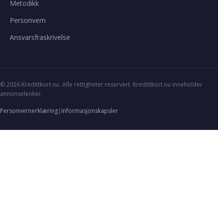
Metodikk
Personvern
Ansvarsfraskrivelse
© 2026 Kredittkort.nu. Alle rettigheter reservert. Kredittkort.nu inneholder
annonselenker.
Personvernerklæring
|
Informasjonskapsler