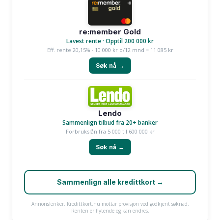
re:member Gold
Lavest rente · Opptil 200 000 kr
Eff. rente 20,15% · 10 000 kr o/12 mnd = 11 085 kr
Søk nå →
Lendo
Sammenlign tilbud fra 20+ banker
Forbrukslån fra 5 000 til 600 000 kr
Søk nå →
Sammenlign alle kredittkort →
Annonslenker. Kredittkort.nu mottar provisjon ved godkjent søknad.
Renten er flytende og kan endres.