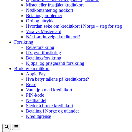
Mistet eller frastjålet kredittkort
Nødkontanter og nødkort
Betalingsproblemer
Ord og uttrykk
Hvordan søke om kredittkort i Norge – steg for steg
Visa vs Mastercard
Når bør du velge kredittkort?
Forsikring
Reiseforsikring
ID-tyveriforsikring
Betalingsforsikring
Kjøps- og prisgaranti forsikring
Bruk av kredittkort
Apple Pay
Hva betyr tallene på kredittkortet?
Reise
Varekjøp med kredittkort
PIN-kode
Netthandel
Steder å bruke kredittkort
Betaling i Norge og utlandet
Kredittgrense