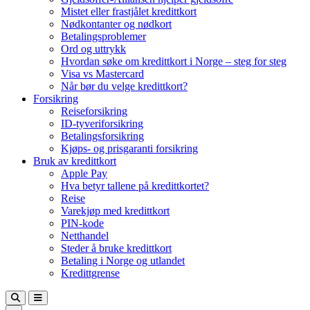
Mistet eller frastjålet kredittkort
Nødkontanter og nødkort
Betalingsproblemer
Ord og uttrykk
Hvordan søke om kredittkort i Norge – steg for steg
Visa vs Mastercard
Når bør du velge kredittkort?
Forsikring
Reiseforsikring
ID-tyveriforsikring
Betalingsforsikring
Kjøps- og prisgaranti forsikring
Bruk av kredittkort
Apple Pay
Hva betyr tallene på kredittkortet?
Reise
Varekjøp med kredittkort
PIN-kode
Netthandel
Steder å bruke kredittkort
Betaling i Norge og utlandet
Kredittgrense