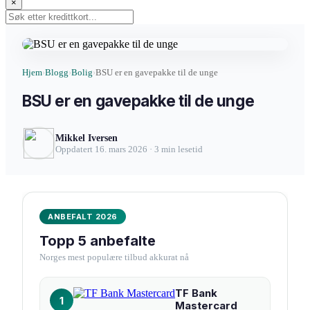
×
Hjem
Blogg
Bolig
BSU er en gavepakke til de unge
›
›
›
BSU er en gavepakke til de unge
Mikkel Iversen
Oppdatert 16. mars 2026 · 3 min lesetid
ANBEFALT 2026
Topp 5 anbefalte
Norges mest populære tilbud akkurat nå
TF Bank
1
Mastercard