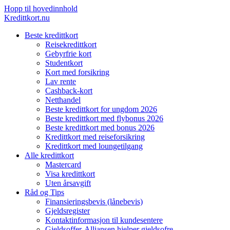
Hopp til hovedinnhold
Kredittkort.nu
Beste kredittkort
Reisekredittkort
Gebyrfrie kort
Studentkort
Kort med forsikring
Lav rente
Cashback-kort
Netthandel
Beste kredittkort for ungdom 2026
Beste kredittkort med flybonus 2026
Beste kredittkort med bonus 2026
Kredittkort med reiseforsikring
Kredittkort med loungetilgang
Alle kredittkort
Mastercard
Visa kredittkort
Uten årsavgift
Råd og Tips
Finansieringsbevis (lånebevis)
Gjeldsregister
Kontaktinformasjon til kundesentere
Gjeldsoffer-Alliansen hjelper gjeldsofre