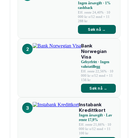
Ingen årsavgift · 1%
cashback
Eff. rente 24,40% · 10
000 kr o/12 mnd = 11
288 kr
Søk nå →
Bank
2
Norwegian
Visa
Gebyrfritt · Ingen
valutatillegg
Eff. rente 22,56% · 10
000 kr o/12 mnd = 11
156 kr
Søk nå →
Instabank
3
Kredittkort
Ingen årsavgift · Lav
rente 17,9%
Eff. rente 21,66% · 10
000 kr o/12 mnd = 11
100 kr