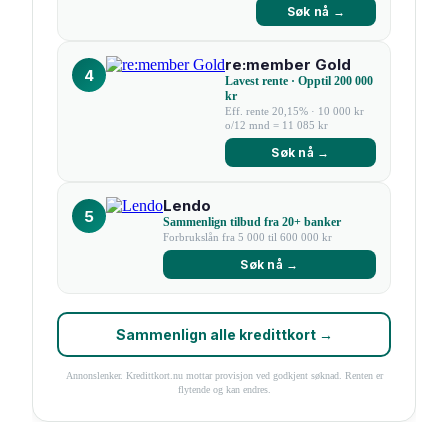
Søk nå →
re:member Gold
4
Lavest rente · Opptil 200 000
kr
Eff. rente 20,15% · 10 000 kr
o/12 mnd = 11 085 kr
Søk nå →
Lendo
5
Sammenlign tilbud fra 20+ banker
Forbrukslån fra 5 000 til 600 000 kr
Søk nå →
Sammenlign alle kredittkort →
Annonslenker. Kredittkort.nu mottar provisjon ved godkjent søknad. Renten er
flytende og kan endres.