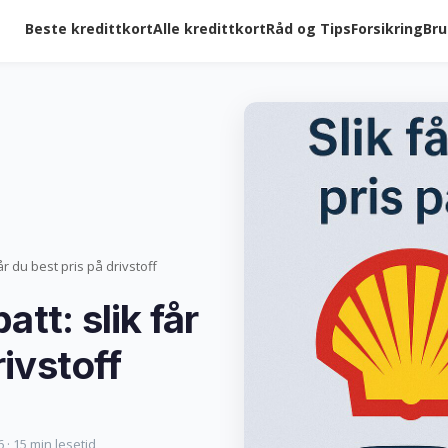
Beste kredittkort
Alle kredittkort
Råd og Tips
Forsikring
Bru
får du best pris på drivstoff
att: slik får
rivstoff
 · 15 min lesetid