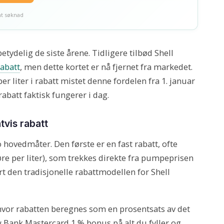
nt søknad
tydelig de siste årene. Tidligere tilbød Shell
rabatt
, men dette kortet er nå fjernet fra markedet.
liter i rabatt mistet denne fordelen fra 1. januar
abatt faktisk fungerer i dag.
tvis rabatt
o hovedmåter. Den første er en fast rabatt, ofte
0 øre per liter), som trekkes direkte fra pumpeprisen
rt den tradisjonelle rabattmodellen for Shell
 hvor rabatten beregnes som en prosentsats av det
w Bank Mastercard 1 % bonus på alt du fyller og