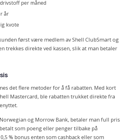
drivstoff per måned
r år
ig kvote
 kunden først være medlem av Shell ClubSmart og
en trekkes direkte ved kassen, slik at man betaler
sis
nnes det flere metoder for å få rabatten. Med kort
hell Mastercard, ble rabatten trukket direkte fra
enyttet.
Norwegian og Morrow Bank, betaler man full pris
etalt som poeng eller penger tilbake på
 0,5 % bonus enten som cashback eller som