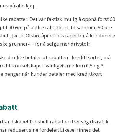
us på alle kjøp.
like rabatter. Det var faktisk mulig å oppnå først 60
pptil 30 øre på andre rabattkort, til sammen 90 øre
 Shell, Jacob Olsbø, åpnet selskapet for å kombinere
iske grunner» – for å selge mer drivstoff.
kke direkte betaler ut rabatten i kredittkortet, må
kredittkortselskapet, vanligvis mellom 0,5 og 3
e penger når kunder betaler med kredittkort
rabatt
ortlandskapet for shell rabatt endret seg drastisk.
ar redusert sine fordeler. Likevel finnes det