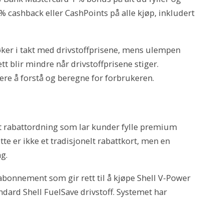
% cashback eller CashPoints på alle kjøp, inkludert
øker i takt med drivstoffprisene, mens ulempen
ett blir mindre når drivstoffprisene stiger.
tere å forstå og beregne for forbrukeren.
t rabattordning som lar kunder fylle premium
ette er ikke et tradisjonelt rabattkort, men en
g.
bonnement som gir rett til å kjøpe Shell V-Power
dard Shell FuelSave drivstoff. Systemet har