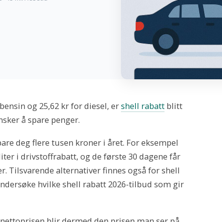
bensin og 25,62 kr for diesel, er
shell rabatt
blitt
nsker å spare penger.
pare deg flere tusen kroner i året. For eksempel
iter i drivstoffrabatt, og de første 30 dagene får
r. Tilsvarende alternativer finnes også for shell
undersøke hvilke shell rabatt 2026-tilbud som gir
 nettoprisen blir dermed den prisen man ser på