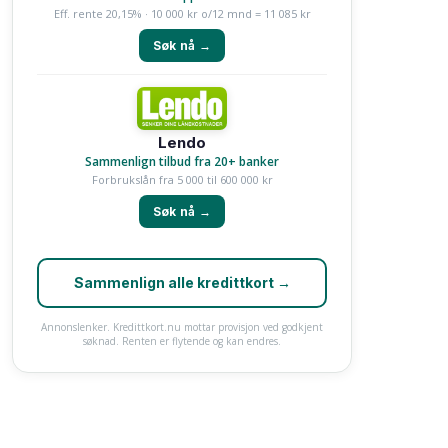
Eff. rente 20,15% · 10 000 kr o/12 mnd = 11 085 kr
Søk nå →
Lendo
Sammenlign tilbud fra 20+ banker
Forbrukslån fra 5 000 til 600 000 kr
Søk nå →
Sammenlign alle kredittkort →
Annonslenker. Kredittkort.nu mottar provisjon ved godkjent
søknad. Renten er flytende og kan endres.