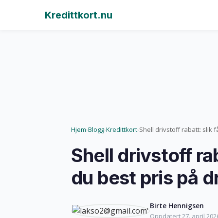
Kredittkort.nu
Hjem
Blogg
Kredittkort
Shell drivstoff rabatt: slik 
›
›
›
Shell drivstoff rab
du best pris på d
Birte Hennigsen
Oppdatert 27. april 2026