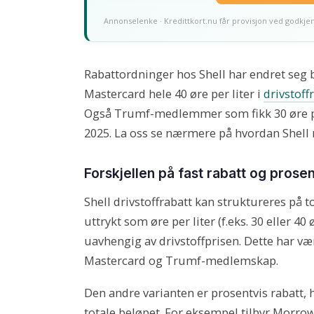
Annonselenke · Kredittkort.nu får provisjon ved godkje
Rabattordninger hos Shell har endret seg be
Mastercard hele 40 øre per liter i
drivstoff
Også Trumf-medlemmer som fikk 30 øre per 
2025. La oss se nærmere på hvordan Shell r
Forskjellen på fast rabatt og prosen
Shell drivstoffrabatt kan struktureres på t
uttrykt som øre per liter (f.eks. 30 eller 4
uavhengig av drivstoffprisen. Dette har væ
Mastercard og Trumf-medlemskap.
Den andre varianten er prosentvis rabatt,
totale beløpet. For eksempel tilbyr Morro