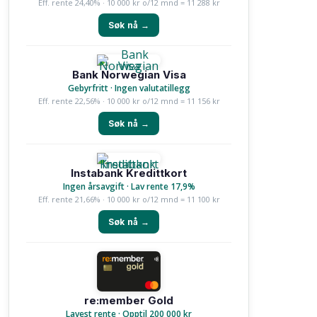
Eff. rente 24,40% · 10 000 kr o/12 mnd = 11 288 kr
Søk nå →
Bank Norwegian Visa
Gebyrfritt · Ingen valutatillegg
Eff. rente 22,56% · 10 000 kr o/12 mnd = 11 156 kr
Søk nå →
Instabank Kredittkort
Ingen årsavgift · Lav rente 17,9%
Eff. rente 21,66% · 10 000 kr o/12 mnd = 11 100 kr
Søk nå →
re:member Gold
Lavest rente · Opptil 200 000 kr