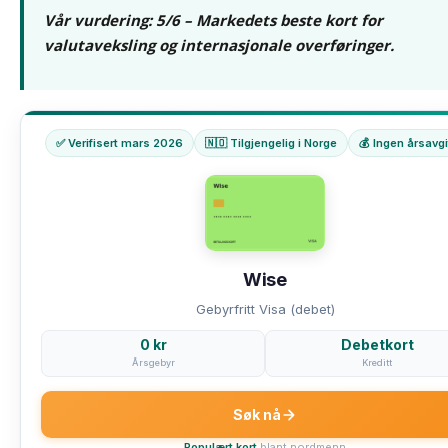
Vår vurdering: 5/6 – Markedets beste kort for
valutaveksling og internasjonale overføringer.
✅ Verifisert mars 2026
🇳🇴 Tilgjengelig i Norge
💰 Ingen årsavgi
Wise
Gebyrfritt Visa (debet)
0 kr
Debetkort
Årsgebyr
Kreditt
Søk nå
Populært kort
blant nordmenn