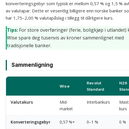
konverteringsgebyr som typisk er mellom 0,57 % og 1,5 % av
av valutapar. Dette er vesentlig billigere enn norske banker s
har 1,75–2,00 % valutapåslag i tillegg til dårligere kurs.
Tips:
For store overføringer (ferie, boligkjøp i utlandet)
Wise spare deg tusenvis av kroner sammenlignet med
tradisjonelle banker.
Sammenligning
Revolut
N26
Wise
Standard
Stan
Valutakurs
Mid-
Interbankurs
Mast
market
kurs
Konverteringsgebyr
0,57 %+
0–1 %
0 %