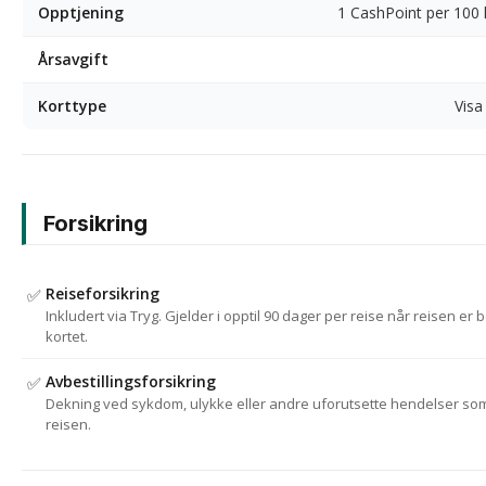
Opptjening
1 CashPoint per 100 
Årsavgift
Korttype
Visa
Forsikring
Reiseforsikring
✅
Inkludert via Tryg. Gjelder i opptil 90 dager per reise når reisen er 
kortet.
Avbestillingsforsikring
✅
Dekning ved sykdom, ulykke eller andre uforutsette hendelser so
reisen.