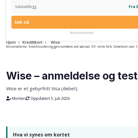
Valutatillegg
Fra 
Søk nå
Annonselenke
Hjem
›
Kredittkort
›
Wise
Annonselenke. Kredittvurdering gjennomføres ved søknad. Eff. rente N/A, Debetkort over 
Beste valuta
Wise – anmeldelse og test
Wise er et gebyrfritt Visa (debet).
Morten
Oppdatert 5. juli 2026
Krav
Fordeler og ulemper
Bonus og fordeler
Forsikring
Kreditt og avgifter
Mobilbetaling
Ekspertvurdering
Betingelser
Hva vi synes om kortet
Hva vi synes