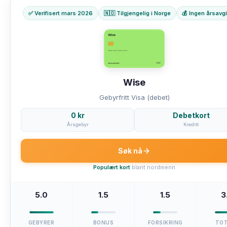
✅ Verifisert mars 2026
🇳🇴 Tilgjengelig i Norge
💰 Ingen årsavgi
Wise
Gebyrfritt Visa (debet)
0 kr
Debetkort
Årsgebyr
Kreditt
Søk nå
Populært kort
blant nordmenn
5.0
1.5
1.5
3
GEBYRER
BONUS
FORSIKRING
TO