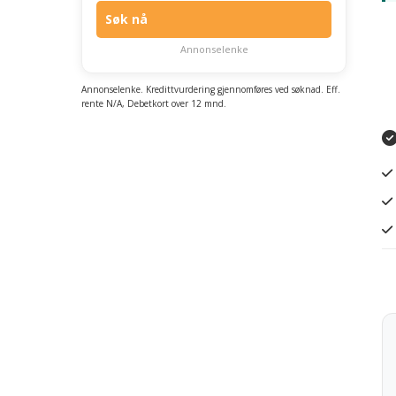
Søk nå
Annonselenke
Annonselenke. Kredittvurdering gjennomføres ved søknad. Eff.
rente N/A, Debetkort over 12 mnd.