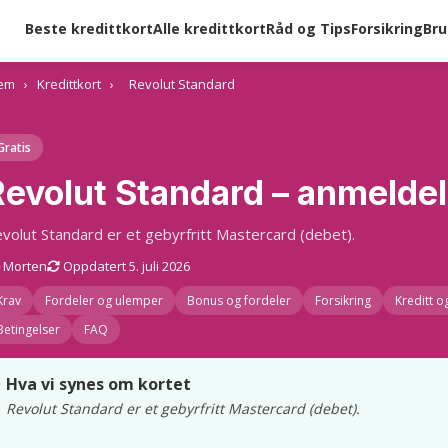
Beste kredittkort
Alle kredittkort
Råd og Tips
Forsikring
Bru
em
›
Kredittkort
›
Revolut Standard
Gratis
Revolut Standard – anmeldel
volut Standard er et gebyrfritt Mastercard (debet).
Morten
Oppdatert 5. juli 2026
Krav
Fordeler og ulemper
Bonus og fordeler
Forsikring
Kreditt o
Betingelser
FAQ
Hva vi synes om kortet
Hva vi synes
Revolut Standard er et gebyrfritt Mastercard (debet).