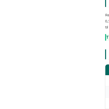
Re
0,
ti
T