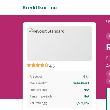
Kredittkort.nu
Hj
Re
4/5
Årsgebyr
0 kr
Maks kreditt
Debetkort
Effektiv rente
N/A
Rentefri periode
N/A
Valutatillegg
0,5–1,0 %