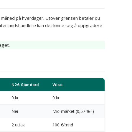
per måned på hverdager. Utover grensen betaler du
 utenlandshandlere kan det lønne seg å oppgradere
aget.
N26 Standard
Wise
0 kr
0 kr
Nei
Mid-market (0,57 %+)
2 uttak
100 €/mnd