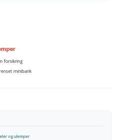
emper
n forsikring
renset minibank
eler og ulemper