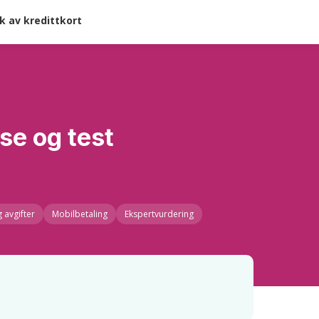
k av kredittkort
se og test
g avgifter
Mobilbetaling
Ekspertvurdering