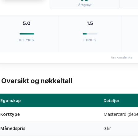
Årsgebyr
5.0
1.5
GEBYRER
BONUS
Annonselenke
Oversikt og nøkkeltall
Egenskap
Detaljer
Korttype
Mastercard (debe
Månedspris
0 kr