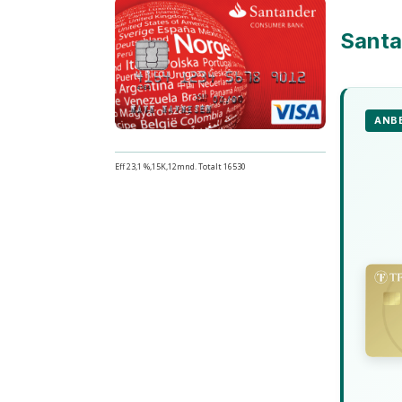
Santa
ANBE
Eff 23,1 %,15K,12mnd. Totalt 16530