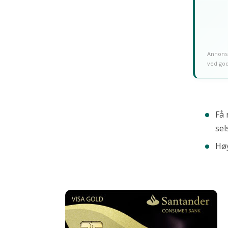
Annonse
ved god
Få 
sel
Høy