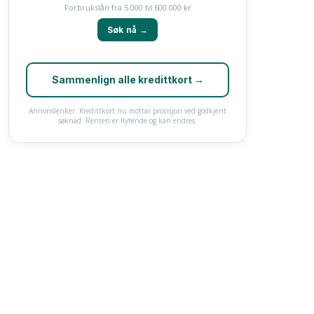
Forbrukslån fra 5 000 til 600 000 kr
Søk nå →
Sammenlign alle kredittkort →
Annonslenker. Kredittkort.nu mottar provisjon ved godkjent
søknad. Renten er flytende og kan endres.