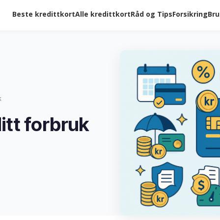
Beste kredittkort
Alle kredittkort
Råd og Tips
Forsikring
Bru
k
itt forbruk