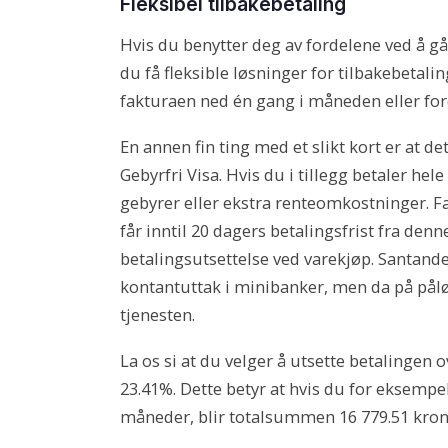
Fleksibel tilbakebetaling
Hvis du benytter deg av fordelene ved å gå 
du få fleksible løsninger for tilbakebetali
fakturaen ned én gang i måneden eller for
En annen fin ting med et slikt kort er at de
Gebyrfri Visa. Hvis du i tillegg betaler he
gebyrer eller ekstra renteomkostninger. F
får inntil 20 dagers betalingsfrist fra denn
betalingsutsettelse ved varekjøp. Santande
kontantuttak i minibanker, men da på pålø
tjenesten.
La os si at du velger å utsette betalingen 
23.41%. Dette betyr at hvis du for eksempe
måneder, blir totalsummen 16 779.51 kron