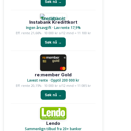
Søk nå →
Instabank Kredittkort
Ingen årsavgift · Lav rente 17,9%
Eff. rente 21,66% · 10 000 kr o/12 mnd = 11 100 kr
Søk nå →
re:member Gold
Lavest rente · Opptil 200 000 kr
Eff. rente 20,15% · 10 000 kr o/12 mnd = 11 085 kr
Søk nå →
Lendo
Sammenlign tilbud fra 20+ banker