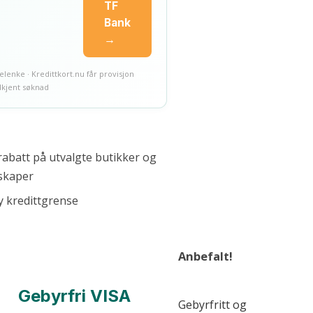
TF
Bank
→
lenke · Kredittkort.nu får provisjon
kjent søknad
rabatt på utvalgte butikker og
skaper
 kredittgrense
Anbefalt!
Gebyrfri VISA
Gebyrfritt og