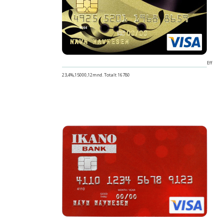
Eff
23,4%,15000,12mnd. Totalt 16780