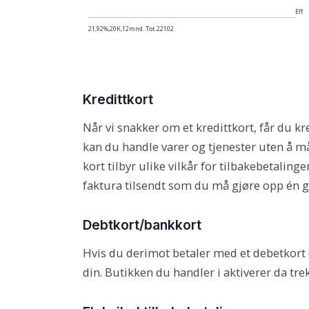
Eff
21,92%,20K,12mnd. Tot.22102
Kredittkort
Når vi snakker om et kredittkort, får du kr
kan du handle varer og tjenester uten å m
kort tilbyr ulike vilkår for tilbakebetalinge
faktura tilsendt som du må gjøre opp én 
Debtkort/bankkort
Hvis du derimot betaler med et debetkort
din. Butikken du handler i aktiverer da tre