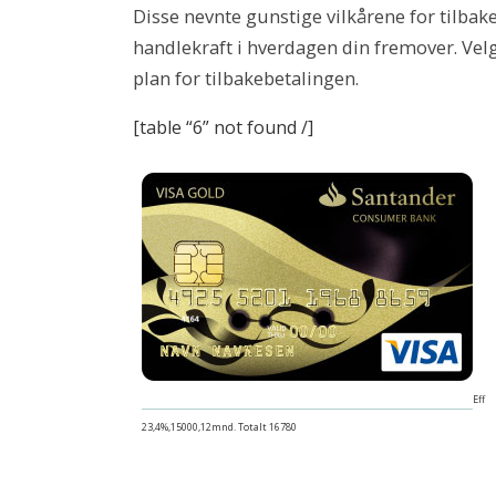
Disse nevnte gunstige vilkårene for tilbakeb
handlekraft i hverdagen din fremover. Velge
plan for tilbakebetalingen.
[table “6” not found /]
Eff
23,4%,15000,12mnd. Totalt 16780