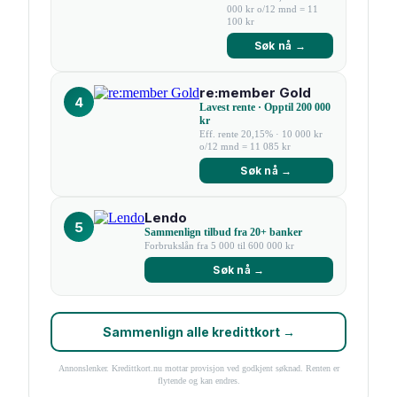
000 kr o/12 mnd = 11
100 kr
Søk nå →
re:member Gold
4
Lavest rente · Opptil 200 000
kr
Eff. rente 20,15% · 10 000 kr
o/12 mnd = 11 085 kr
Søk nå →
Lendo
5
Sammenlign tilbud fra 20+ banker
Forbrukslån fra 5 000 til 600 000 kr
Søk nå →
Sammenlign alle kredittkort →
Annonslenker. Kredittkort.nu mottar provisjon ved godkjent søknad. Renten er
flytende og kan endres.