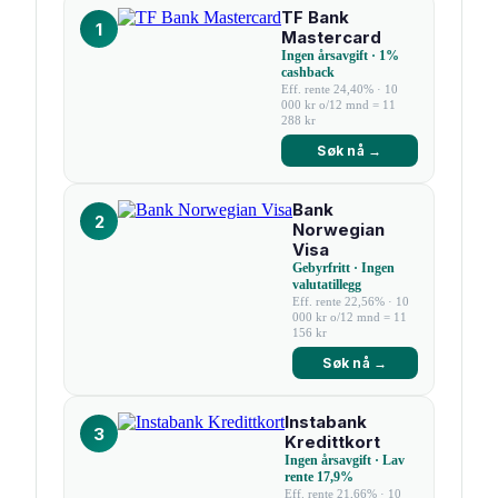
TF Bank
1
Mastercard
Ingen årsavgift · 1%
cashback
Eff. rente 24,40% · 10
000 kr o/12 mnd = 11
288 kr
Søk nå →
Bank
2
Norwegian
Visa
Gebyrfritt · Ingen
valutatillegg
Eff. rente 22,56% · 10
000 kr o/12 mnd = 11
156 kr
Søk nå →
Instabank
3
Kredittkort
Ingen årsavgift · Lav
rente 17,9%
Eff. rente 21,66% · 10