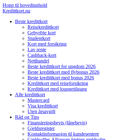
Hopp til hovedinnhold
Kredittkort.nu
Beste kredittkort
Reisekredittkort
Gebyrfrie kort
Studentkort
Kort med forsikring
Lav rente
Cashback-kort
Netthandel
Beste kredittkort for ungdom 2026
Beste kredittkort med flybonus 2026
Beste kredittkort med bonus 2026
Kredittkort med reiseforsikring
Kredittkort med loungetilgang
Alle kredittkort
Mastercard
Visa kredittkort
Uten årsavgift
Råd og Tips
Finansieringsbevis (lånebevis)
Gjeldsregister
Kontaktinformasjon til kundesentere
Gjeldsoffer-Alliansen hjelper gjeldsofre