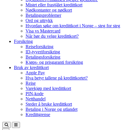
Mistet eller frastjålet kredittkort
Nødkontanter og nødkort
Betalingsproblemer
Ord og uttrykk
Hvordan søke om kredittkort i Norge – steg for steg
Visa vs Mastercard
Når bør du velge kredittkort?
Forsikring
Reiseforsikring
ID-tyveriforsikring
Betalingsforsikring
Kjøps- og prisgaranti forsikring
Bruk av kredittkort
Apple Pay
Hva betyr tallene på kredittkortet?
Reise
Varekjøp med kredittkort
PIN-kode
Netthandel
Steder å bruke kredittkort
Betaling i Norge og utlandet
Kredittgrense