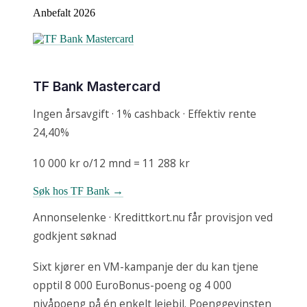
Anbefalt 2026
TF Bank Mastercard
Ingen årsavgift · 1% cashback · Effektiv rente
24,40%
10 000 kr o/12 mnd = 11 288 kr
Søk hos TF Bank →
Annonselenke · Kredittkort.nu får provisjon ved
godkjent søknad
Sixt kjører en VM-kampanje der du kan tjene
opptil 8 000 EuroBonus-poeng og 4 000
nivåpoeng på én enkelt leiebil. Poenggevinsten