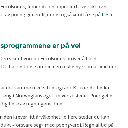
EuroBonus, finner du en oppdatert oversikt over
tt av poeng generelt, er det også verdt å se på
beste
nusprogrammene er på vei
Den viser hvordan EuroBonus prøver å bli et
 Du har sett det samme i en rekke nye samarbeid den
at det samme med sitt program. Bruker du heller
oeng i Norwegians eget univers i stedet. Poenget er
dig flere av regningene dine.
den krever litt årvåkenhet. Jo flere steder du kan
produkt «forsvare seg» med poengverdi. Regn alltid på