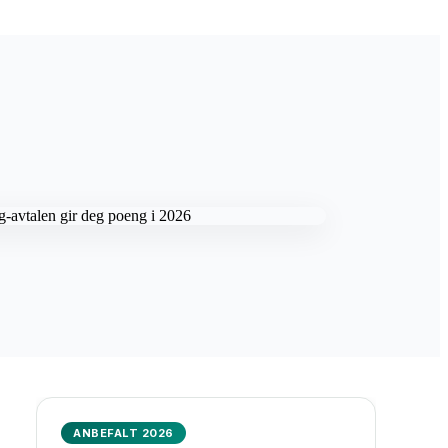
ANBEFALT 2026