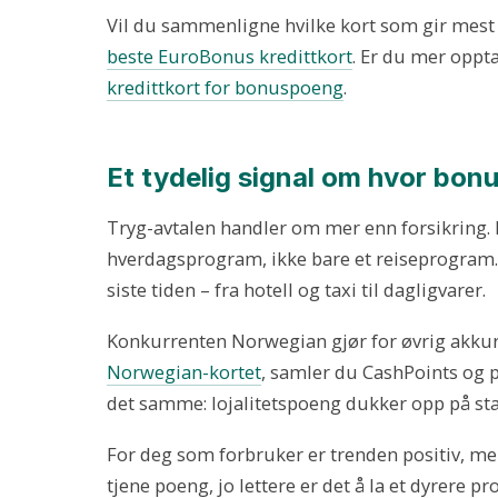
Vil du sammenligne hvilke kort som gir mest 
beste EuroBonus kredittkort
. Er du mer oppta
kredittkort for bonuspoeng
.
Et tydelig signal om hvor bo
Tryg-avtalen handler om mer enn forsikring. 
hverdagsprogram, ikke bare et reiseprogram.
siste tiden – fra hotell og taxi til dagligvarer.
Konkurrenten Norwegian gjør for øvrig akkur
Norwegian-kortet
, samler du CashPoints og p
det samme: lojalitetspoeng dukker opp på sta
For deg som forbruker er trenden positiv, men 
tjene poeng, jo lettere er det å la et dyrere 