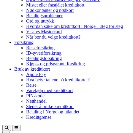
Mistet eller frastjålet kredittkort
Nødkontanter og nødkort
Betalingsproblemer
Ord og uttrykk
Hvordan søke om kredittkort i Norge – steg for steg
Visa vs Mastercard
Når bør du velge kredittkort?
Forsikring
Reiseforsikring
ID-tyveriforsikring
Betalingsforsikring
Kjøps- og prisgaranti forsikring
Bruk av kredittkort
Apple Pay
Hva betyr tallene på kredittkortet?
Reise
Varekjøp med kredittkort
PIN-kode
Netthandel
Steder å bruke kredittkort
Betaling i Norge og utlandet
Kredittgrense