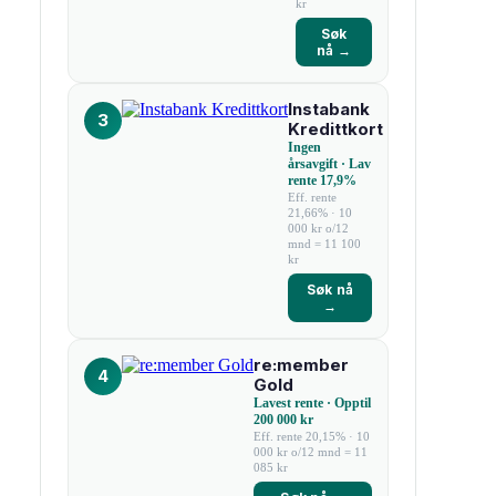
kr
Søk
nå →
Instabank
3
Kredittkort
Ingen
årsavgift · Lav
rente 17,9%
Eff. rente
21,66% · 10
000 kr o/12
mnd = 11 100
kr
Søk nå
→
re:member
4
Gold
Lavest rente · Opptil
200 000 kr
Eff. rente 20,15% · 10
000 kr o/12 mnd = 11
085 kr