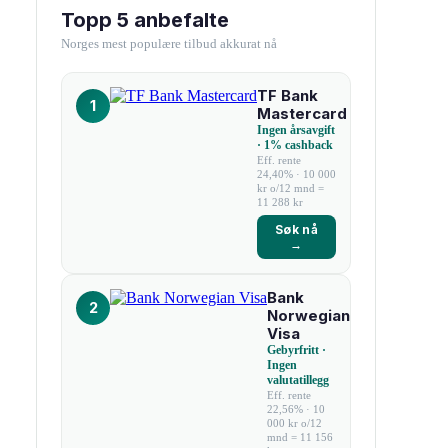
Topp 5 anbefalte
Norges mest populære tilbud akkurat nå
TF Bank
1
Mastercard
Ingen årsavgift
· 1% cashback
Eff. rente
24,40% · 10 000
kr o/12 mnd =
11 288 kr
Søk nå
→
Bank
2
Norwegian
Visa
Gebyrfritt ·
Ingen
valutatillegg
Eff. rente
22,56% · 10
000 kr o/12
mnd = 11 156