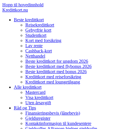
Hopp til hovedinnhold
Kredittkort.nu
Beste kredittkort
Reisekredittkort
Gebyrfrie kort
Studentkort
Kort med forsikring
Lav rente
Cashback-kort
Netthandel
Beste kredittkort for ungdom 2026
Beste kredittkort med flybonus 2026
Beste kredittkort med bonus 2026
Kredittkort med reiseforsikring
Kredittkort med loungetilgang
Alle kredittkort
Mastercard
Visa kredittkort
Uten årsavgift
Råd og Tips
Finansieringsbevis (lånebevis)
Gjeldsregister
Kontaktinformasjon til kundesentere
Gjeldsoffer-Alliansen hjelper gjeldsofre