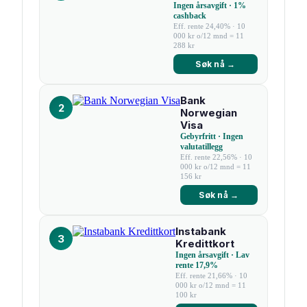
Ingen årsavgift · 1%
cashback
Eff. rente 24,40% · 10
000 kr o/12 mnd = 11
288 kr
Søk nå →
Bank
2
Norwegian
Visa
Gebyrfritt · Ingen
valutatillegg
Eff. rente 22,56% · 10
000 kr o/12 mnd = 11
156 kr
Søk nå →
Instabank
3
Kredittkort
Ingen årsavgift · Lav
rente 17,9%
Eff. rente 21,66% · 10
000 kr o/12 mnd = 11
100 kr