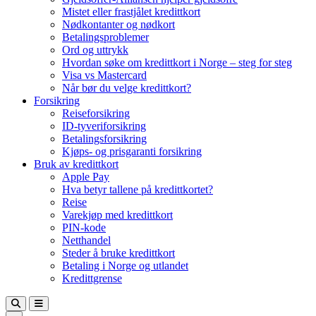
Mistet eller frastjålet kredittkort
Nødkontanter og nødkort
Betalingsproblemer
Ord og uttrykk
Hvordan søke om kredittkort i Norge – steg for steg
Visa vs Mastercard
Når bør du velge kredittkort?
Forsikring
Reiseforsikring
ID-tyveriforsikring
Betalingsforsikring
Kjøps- og prisgaranti forsikring
Bruk av kredittkort
Apple Pay
Hva betyr tallene på kredittkortet?
Reise
Varekjøp med kredittkort
PIN-kode
Netthandel
Steder å bruke kredittkort
Betaling i Norge og utlandet
Kredittgrense