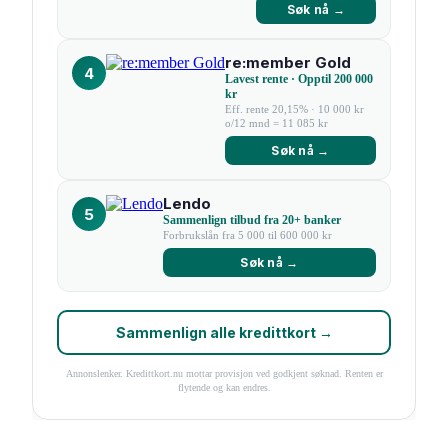
Søk nå →
re:member Gold
4
Lavest rente · Opptil 200 000
kr
Eff. rente 20,15% · 10 000 kr
o/12 mnd = 11 085 kr
Søk nå →
Lendo
5
Sammenlign tilbud fra 20+ banker
Forbrukslån fra 5 000 til 600 000 kr
Søk nå →
Sammenlign alle kredittkort →
Annonslenker. Kredittkort.nu mottar provisjon ved godkjent søknad. Renten er
flytende og kan endres.