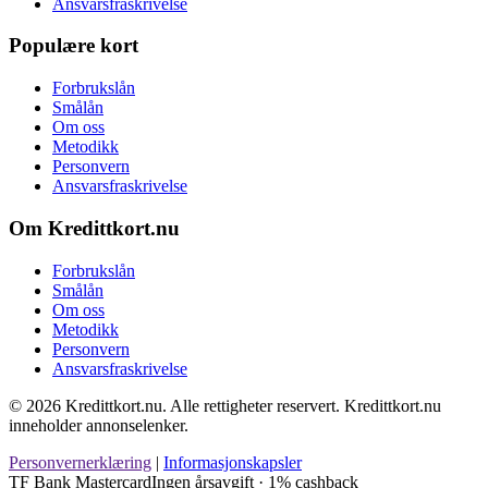
Ansvarsfraskrivelse
Populære kort
Forbrukslån
Smålån
Om oss
Metodikk
Personvern
Ansvarsfraskrivelse
Om Kredittkort.nu
Forbrukslån
Smålån
Om oss
Metodikk
Personvern
Ansvarsfraskrivelse
© 2026 Kredittkort.nu. Alle rettigheter reservert. Kredittkort.nu
inneholder annonselenker.
Personvernerklæring
|
Informasjonskapsler
TF Bank Mastercard
Ingen årsavgift · 1% cashback