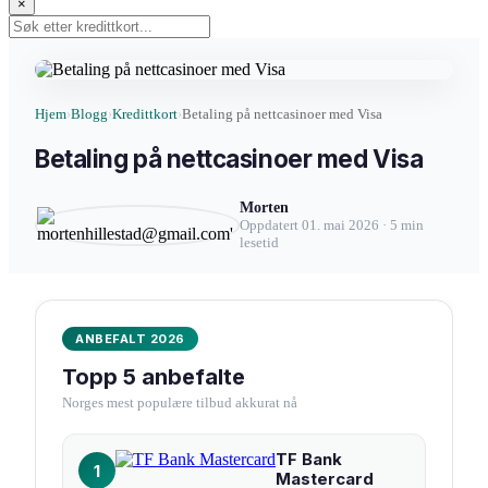
×
Hjem
Blogg
Kredittkort
Betaling på nettcasinoer med Visa
›
›
›
Betaling på nettcasinoer med Visa
Morten
Oppdatert 01. mai 2026 · 5 min
lesetid
ANBEFALT 2026
Topp 5 anbefalte
Norges mest populære tilbud akkurat nå
TF Bank
1
Mastercard