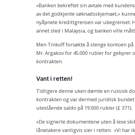
«Banken bekreftet sin avtale med kundens
av det godkjente søknadsskjemaet,» kunne
nyåpnete kredittgrensen var ubegrenset. Ha
annet sted i Malaysia, og banken ville mått
Men Tinkoff forsøkte å stenge kontoen på 
Mr. Argakov for 45.000 rubler for gebyrer o
kontrakten.
Vant i retten!
Tidligere denne uken dømte en russisk do
kontrakten og var dermed juridisk bundet t
utestående saldo på 19.000 rubler (£ 371).
«De signerte dokumentene uten å lese skik
lånetakere vanligvis sier i retten: «Vi har 