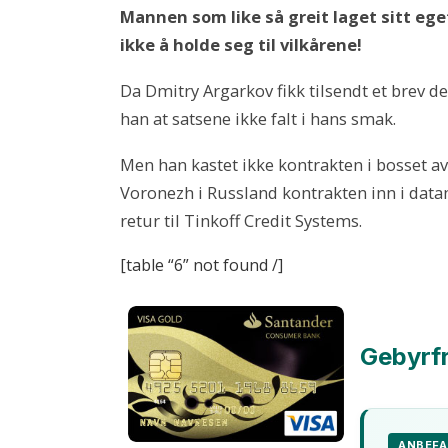
Mannen som like så greit laget sitt ege
ikke å holde seg til vilkårene!
Da Dmitry Argarkov fikk tilsendt et brev d
han at satsene ikke falt i hans smak.
Men han kastet ikke kontrakten i bosset av
Voronezh i Russland kontrakten inn i data
retur til Tinkoff Credit Systems.
[table “6” not found /]
Gebyrfr
ANBEFA