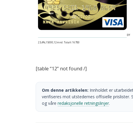
Eff
23,4%,15000,12mnd. Totalt 16780
[table “12” not found /]
Om denne artikkelen:
Innholdet er utarbeidet
verifiseres mot utstedernes offisielle prisliste
og våre
redaksjonelle retningslinjer
.