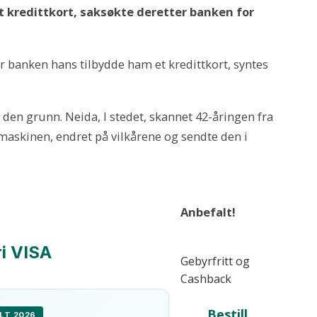
t kredittkort, saksøkte deretter banken for
er banken hans tilbydde ham et kredittkort, syntes
 den grunn. Neida, I stedet, skannet 42-åringen fra
maskinen, endret på vilkårene og sendte den i
Anbefalt!
i VISA
Gebyrfritt og
Cashback
Bestill
LT 2026