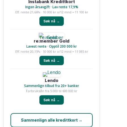
Instabank Kredittkort
Ingen årsavgift · Lav rente 17,9%
Eff. rente 21,66% · 10 000 kr o/12 mnd = 11 100 kr
Søk nå →
re:member Gold
Lavest rente · Opptil 200 000 kr
Eff. rente 20,15% · 10 000 kr o/12 mnd = 11 085 kr
Søk nå →
Lendo
Sammenlign tilbud fra 20+ banker
Forbrukslån fra 5 000 til 600 000 kr
Søk nå →
Sammenlign alle kredittkort →