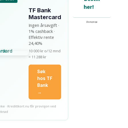
her!
TF Bank
Mastercard
Annonse
Ingen årsavgift ·
1% cashback ·
Effektiv rente
24,40%
10 000 kr o/12 mnd
= 11 288 kr
Søk
hos TF
Bank
→
e · Kredittkort.nu får provisjon ved
øknad