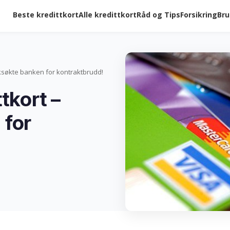
Beste kredittkort
Alle kredittkort
Råd og Tips
Forsikring
Bru
aksøkte banken for kontraktbrudd!
tkort –
 for