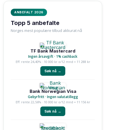
ANBEFALT 2026
Topp 5 anbefalte
Norges mest populære tilbud akkurat nå
TF Bank Mastercard
Ingen årsavgift · 1% cashback
Eff. rente 24,40% · 10 000 kr o/12 mnd = 11 288 kr
Søk nå →
Bank Norwegian Visa
Gebyrfritt · Ingen valutatillegg
Eff. rente 22,56% · 10 000 kr o/12 mnd = 11 156 kr
Søk nå →