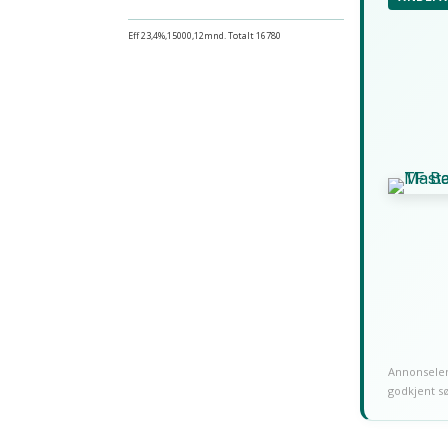
Eff 23,4%,15000,12mnd. Totalt 16780
Annonselenk
godkjent s