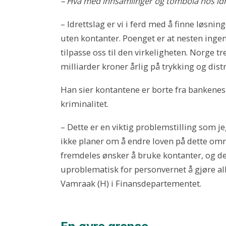
– Hva med innsamlinger og tombola hos idr
– Idrettslag er vi i ferd med å finne løsni
uten kontanter. Poenget er at nesten ingen
tilpasse oss til den virkeligheten. Norge t
milliarder kroner årlig på trykking og dis
Han sier kontantene er borte fra bankenes fi
kriminalitet.
– Dette er en viktig problemstilling som jeg
ikke planer om å endre loven på dette omr
fremdeles ønsker å bruke kontanter, og det
uproblematisk for personvernet å gjøre al
Vamraak (H) i Finansdepartementet.