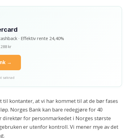
ercard
cashback · Effektiv rente 24,40%
 288 kr
ank →
nt søknad
til kontanter, at vi har kommet til at de bør fases
omløp. Norges Bank kan bare redegjøre for 40
r direktør for personmarkedet i Norges største
ngebruken er utenfor kontroll. Vi mener mye av det
g.