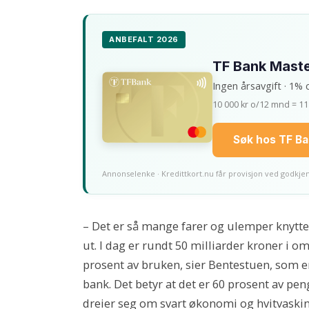
ANBEFALT 2026
TF Bank Mast
Ingen årsavgift · 1% 
10 000 kr o/12 mnd = 11
Søk hos TF B
Annonselenke · Kredittkort.nu får provisjon ved godkje
– Det er så mange farer og ulemper knyttet 
ut. I dag er rundt 50 milliarder kroner i 
prosent av bruken, sier Bentestuen, som e
bank. Det betyr at det er 60 prosent av pe
dreier seg om svart økonomi og hvitvaskin