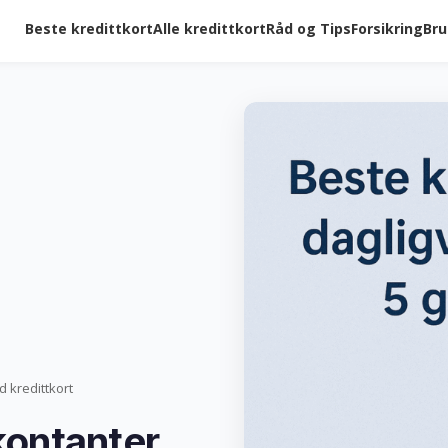
Beste kredittkort
Alle kredittkort
Råd og Tips
Forsikring
Bru
d kredittkort
kontanter