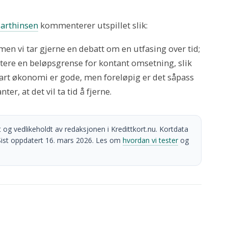
Marthinsen
kommenterer utspillet slik:
 men vi tar gjerne en debatt om en utfasing over tid;
utere en beløpsgrense for kontant omsetning, slik
rt økonomi er gode, men foreløpig er det såpass
r, at det vil ta tid å fjerne.
 og vedlikeholdt av redaksjonen i Kredittkort.nu. Kortdata
r. Sist oppdatert 16. mars 2026. Les om
hvordan vi tester
og