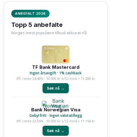
ANBEFALT 2026
Topp 5 anbefalte
Norges mest populære tilbud akkurat nå
TF Bank Mastercard
Ingen årsavgift · 1% cashback
Eff. rente 24,40% · 10 000 kr o/12 mnd = 11 288 kr
Søk nå →
Bank Norwegian Visa
Gebyrfritt · Ingen valutatillegg
Eff. rente 22,56% · 10 000 kr o/12 mnd = 11 156 kr
Søk nå →