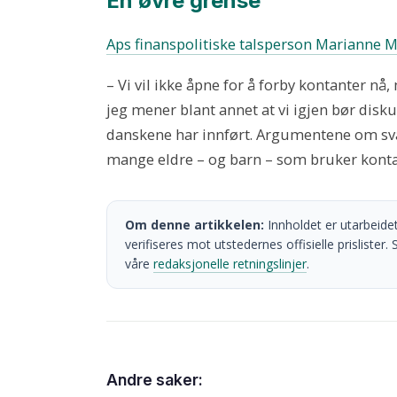
En øvre grense
Aps finanspolitiske talsperson Marianne 
– Vi vil ikke åpne for å forby kontanter nå,
jeg mener blant annet at vi igjen bør disk
danskene har innført. Argumentene om sva
mange eldre – og barn – som bruker kontante
Om denne artikkelen:
Innholdet er utarbeidet
verifiseres mot utstedernes offisielle prisliste
våre
redaksjonelle retningslinjer
.
Andre saker: