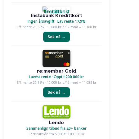
Instabank Kredittkort
Ingen årsavgift · Lav rente 17,9%
Eff. rente 21,66% · 10 000 kr o/12 mnd = 11 100 kr
Søk nå →
re:member Gold
Lavest rente · Opptil 200 000 kr
Eff. rente 20,15% · 10 000 kr o/12 mnd = 11 085 kr
Søk nå →
Lendo
Sammenlign tilbud fra 20+ banker
Forbrukslån fra 5 000 til 600 000 kr