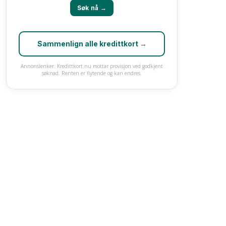
Søk nå →
Sammenlign alle kredittkort →
Annonslenker. Kredittkort.nu mottar provisjon ved godkjent
søknad. Renten er flytende og kan endres.