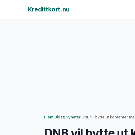
Kredittkort.nu
Hjem
Blogg
Nyheter
DNB vil bytte ut kontanter me
›
›
›
DNB vil bytte ut 